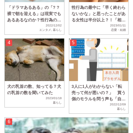
「ドラマあるある」の「? ?
性行為の最中に「早く終わら
裸で朝を迎える」は現実でも
ないかな」と思ったことがあ
あるあるなのか？性行為のあ
る女性は半分以上？！「相性
と「? ?裸で寝る」と回答し
2022/12/02
が悪すぎてひたすら虚無の時
2023/01/11
エンタメ
,
暮らし
恋愛・結婚
た人の割合は・・・？
間」
犬の乳首の数、知ってる？犬
3人に1人がわからない「転
の乳首の数を聞いてみた
売って何が悪いの？」 買う
2023/01/18
側のモラルを問う声も「自力
暮らし
で買わず金に物言わせる方が
2022/12/09
暮らし
悪い