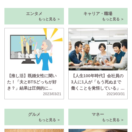
エンタメ
キャリア・職場
もっと見る ＞
もっと見る ＞
【推し活】既婚女性に聞い
【人生100年時代】会社員の
た！「夫とBTSどっちが好
3人に1人が「もう死ぬまで
き？」結果は圧倒的に…
働くことを覚悟している」と
2023/03/21
回答 年金が不十分、ボケそ
2023/03/31
う、の声
グルメ
マネー
もっと見る ＞
もっと見る ＞