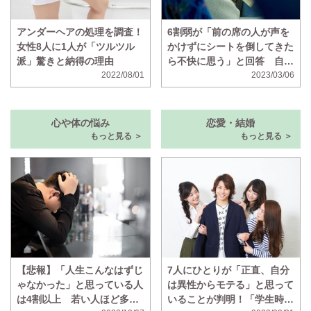
アンダーヘアの処理を調査！
6割弱が「前の席の人が声を
女性8人に1人が「ツルツル
かけずにシートを倒してきた
派」驚きと納得の理由
ら不快に思う」と回答 自分
2022/08/01
は声をかけないのに、声をか
2023/03/06
けずに倒されたら不快に思う
人の割合も判明
心や体の悩み
恋愛・結婚
もっと見る ＞
もっと見る ＞
【悲報】「人生こんなはずじ
7人にひとりが「正直、自分
ゃなかった」と思っている人
は異性からモテる」と思って
は4割以上 若い人ほど多い
いることが判明！「学生時代