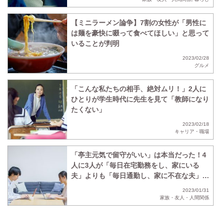
【ミニラーメン論争】7割の女性が「男性に
は麺を豪快に啜って食べてほしい」と思って
いることが判明
2023/02/28
グルメ
「こんな私たちの相手、絶対ムリ！」2人に
ひとりが学生時代に先生を見て「教師になり
たくない」
2023/02/18
キャリア・職場
「亭主元気で留守がいい」は本当だった！4
人に3人が「毎日在宅勤務をし、家にいる
夫」よりも「毎日通勤し、家に不在な夫」の
ほうがいいと回答
2023/01/31
家族・友人・人間関係