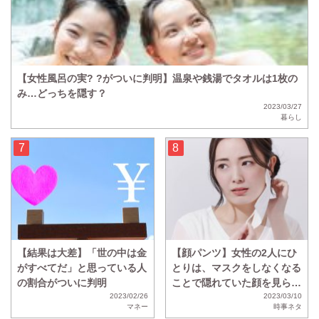
【女性風呂の実? ?がついに判明】温泉や銭湯でタオルは1枚の
み…どっちを隠す？
2023/03/27
暮らし
【結果は大差】「世の中は金
【顔パンツ】女性の2人にひ
がすべてだ」と思っている人
とりは、マスクをしなくなる
の割合がついに判明
ことで隠れていた顔を見られ
2023/02/26
ることに抵抗があることが判
2023/03/10
マネー
時事ネタ
明