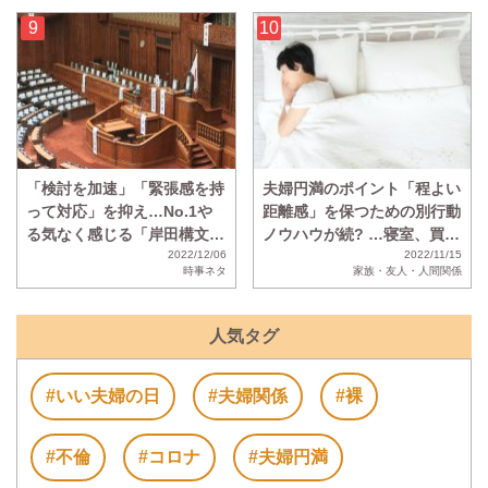
「検討を加速」「緊張感を持
夫婦円満のポイント「程よい
って対応」を抑え…No.1や
距離感」を保つための別行動
る気なく感じる「岸田構文」
ノウハウが続? …寝室、買い
が決定！
2022/12/06
物、飲み会、義実家には行か
2022/11/15
時事ネタ
家族・友人・人間関係
ない
人気タグ
#いい夫婦の日
#夫婦関係
#裸
#不倫
#コロナ
#夫婦円満