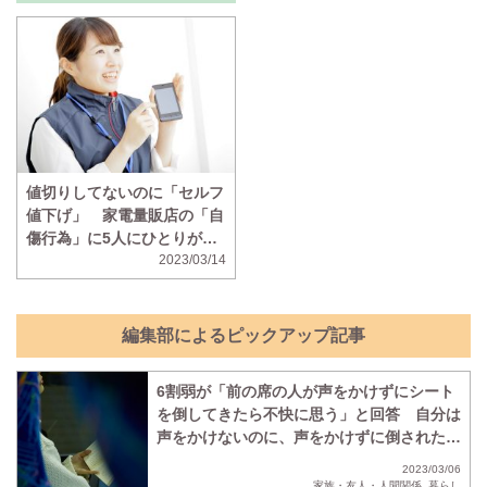
値切りしてないのに「セルフ
値下げ」 家電量販店の「自
傷行為」に5人にひとりがモ
ヤモヤ
2023/03/14
編集部によるピックアップ記事
6割弱が「前の席の人が声をかけずにシート
を倒してきたら不快に思う」と回答 自分は
声をかけないのに、声をかけずに倒されたら
不快に思う人の割合も判明
2023/03/06
家族・友人・人間関係
,
暮らし