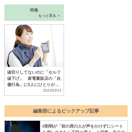
特集
もっと見る ＞
値切りしてないのに「セルフ
値下げ」 家電量販店の「自
傷行為」に5人にひとりがモ
ヤモヤ
2023/03/14
編集部によるピックアップ記事
6割弱が「前の席の人が声をかけずにシート