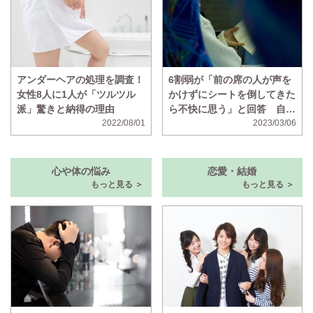
アンダーヘアの処理を調査！
6割弱が「前の席の人が声を
女性8人に1人が「ツルツル
かけずにシートを倒してきた
派」驚きと納得の理由
ら不快に思う」と回答 自分
2022/08/01
は声をかけないのに、声をか
2023/03/06
けずに倒されたら不快に思う
人の割合も判明
心や体の悩み
恋愛・結婚
もっと見る ＞
もっと見る ＞