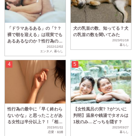
「ドラマあるある」の「? ?
犬の乳首の数、知ってる？犬
裸で朝を迎える」は現実でも
の乳首の数を聞いてみた
あるあるなのか？性行為のあ
2023/01/18
暮らし
と「? ?裸で寝る」と回答し
2022/12/02
エンタメ
,
暮らし
た人の割合は・・・？
性行為の最中に「早く終わら
【女性風呂の実? ?がついに
ないかな」と思ったことがあ
判明】温泉や銭湯でタオルは
る女性は半分以上？！「相性
1枚のみ…どっちを隠す？
が悪すぎてひたすら虚無の時
2023/01/11
2023/03/27
恋愛・結婚
暮らし
間」