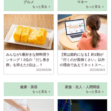
グルメ
マネー
もっと見る ＞
もっと見る ＞
みんなが1番好きな卵料理ラ
【実は節約になる】約1割が
ンキング！2位の「だし巻き
「行くのが面倒くさい」以外
卵」を抑えた1位は…？
の理由であえてネットスーパ
2023/03/30
ーを使うと判明
2023/03/03
健康・美容
家族・友人・人間関係
もっと見る ＞
もっと見る ＞