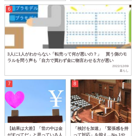
3人に1人がわからない「転売って何が悪いの？」 買う側のモ
ラルを問う声も「自力で買わず金に物言わせる方が悪い
2022/12/09
暮らし
【結果は大差】「世の中は金
「検討を加速」「緊張感を持
がすべてだ」と思っている人
って対応」を抑え…No.1や