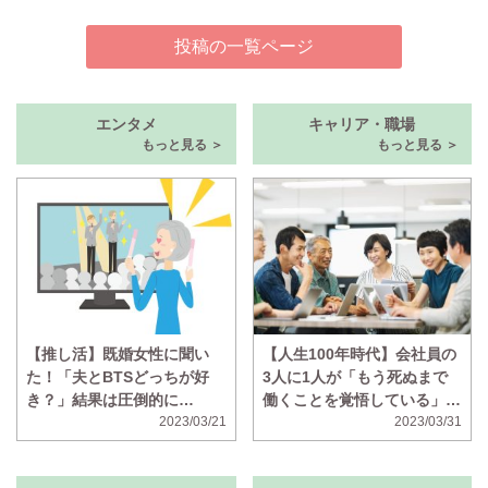
投稿の一覧ページ
エンタメ
キャリア・職場
もっと見る ＞
もっと見る ＞
【推し活】既婚女性に聞い
【人生100年時代】会社員の
た！「夫とBTSどっちが好
3人に1人が「もう死ぬまで
き？」結果は圧倒的に…
働くことを覚悟している」と
2023/03/21
回答 年金が不十分、ボケそ
2023/03/31
う、の声