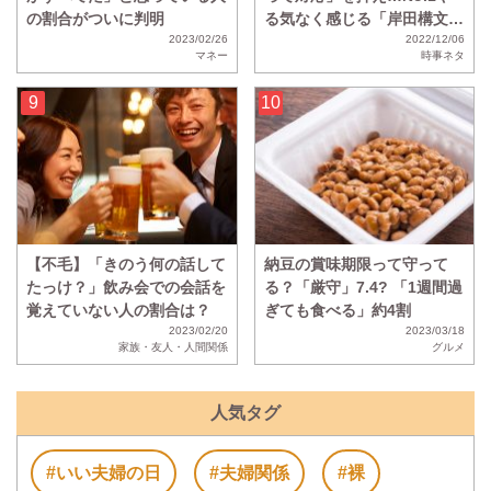
の割合がついに判明
る気なく感じる「岸田構文」
2023/02/26
が決定！
2022/12/06
マネー
時事ネタ
【不毛】「きのう何の話して
納豆の賞味期限って守って
たっけ？」飲み会での会話を
る？「厳守」7.4? 「1週間過
覚えていない人の割合は？
ぎても食べる」約4割
2023/02/20
2023/03/18
家族・友人・人間関係
グルメ
人気タグ
#いい夫婦の日
#夫婦関係
#裸