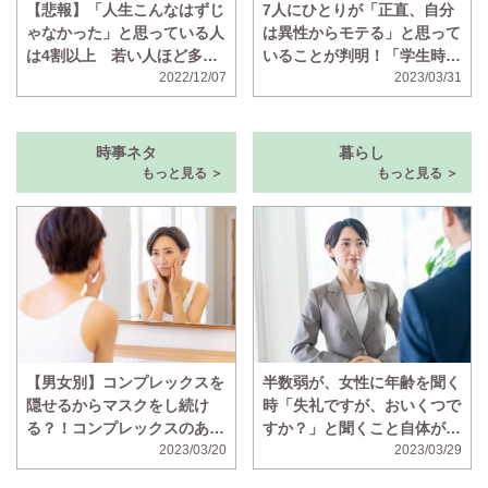
【悲報】「人生こんなはずじ
7人にひとりが「正直、自分
ゃなかった」と思っている人
は異性からモテる」と思って
は4割以上 若い人ほど多い
いることが判明！「学生時代
ことが判明
2022/12/07
はマドンナと呼ばれていた」
2023/03/31
時事ネタ
暮らし
もっと見る ＞
もっと見る ＞
【男女別】コンプレックスを
半数弱が、女性に年齢を聞く
隠せるからマスクをし続け
時「失礼ですが、おいくつで
る？！コンプレックスのある
すか？」と聞くこと自体が失
顔の部位ランキング！
2023/03/20
礼だと思っていることが判明
2023/03/29