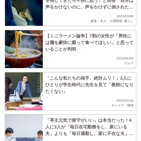
を倒してきたら不快に思う」と回答 自分は
声をかけないのに、声をかけずに倒されたら
不快に思う人の割合も判明
2023/03/06
家族・友人・人間関係
,
暮らし
【ミニラーメン論争】7割の女性が「男性に
は麺を豪快に啜って食べてほしい」と思って
いることが判明
2023/02/28
グルメ
「こんな私たちの相手、絶対ムリ！」2人に
ひとりが学生時代に先生を見て「教師になり
たくない」
2023/02/18
キャリア・職場
「亭主元気で留守がいい」は本当だった！4
人に3人が「毎日在宅勤務をし、家にいる
夫」よりも「毎日通勤し、家に不在な夫」の
ほうがいいと回答