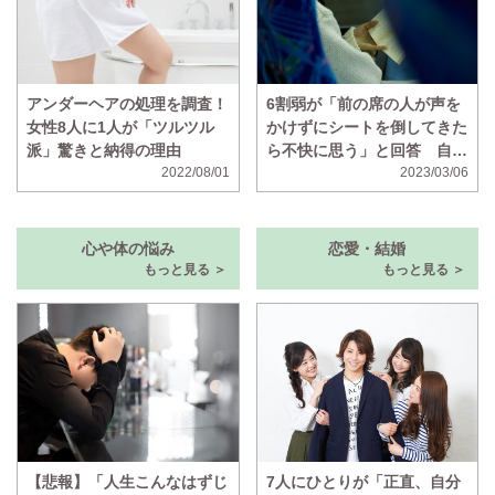
アンダーヘアの処理を調査！
6割弱が「前の席の人が声を
女性8人に1人が「ツルツル
かけずにシートを倒してきた
派」驚きと納得の理由
ら不快に思う」と回答 自分
2022/08/01
は声をかけないのに、声をか
2023/03/06
けずに倒されたら不快に思う
人の割合も判明
心や体の悩み
恋愛・結婚
もっと見る ＞
もっと見る ＞
【悲報】「人生こんなはずじ
7人にひとりが「正直、自分