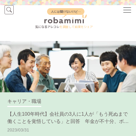
人には聞けないけど…
気になるアレコレ
を調査して結果をシェア
キャリア・職場
【人生100年時代】会社員の3人に1人が「もう死ぬまで
働くことを覚悟している」と回答 年金が不十分、ボケ
そう、の声
2023/03/31