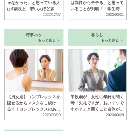
ゃなかった」と思っている人
は異性からモテる」と思って
は4割以上 若い人ほど多い
いることが判明！「学生時代
ことが判明
2022/12/07
はマドンナと呼ばれていた」
2023/03/31
時事ネタ
暮らし
もっと見る ＞
もっと見る ＞
【男女別】コンプレックスを
半数弱が、女性に年齢を聞く
隠せるからマスクをし続け
時「失礼ですが、おいくつで
る？！コンプレックスのある
すか？」と聞くこと自体が失
顔の部位ランキング！
2023/03/20
礼だと思っていることが判明
2023/03/29