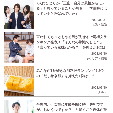
7人にひとりが「正直、自分は異性からモテ
る」と思っていることが判明！「学生時代は
マドンナと呼ばれていた」
2023/03/31
恋愛・結婚
言われてもっともやる気が失せる上司構文ラ
ンキング発表！「そんなの常識でしょ？」
「言っている意味わかる？」を抑えた1位は
2023/03/30
キャリア・職場
みんなが1番好きな卵料理ランキング！2位
の「だし巻き卵」を抑えた1位は…？
2023/03/30
グルメ
半数弱が、女性に年齢を聞く時「失礼です
が、おいくつですか？」と聞くこと自体が失