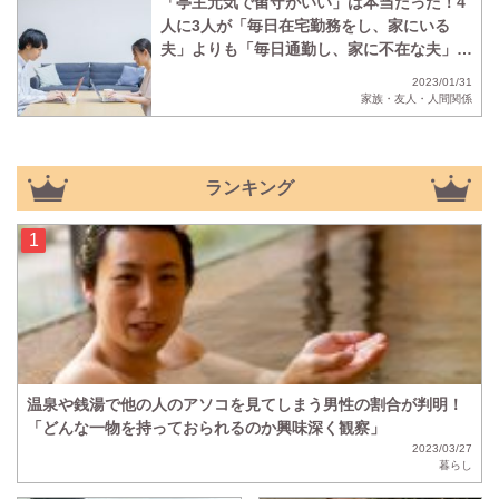
「亭主元気で留守がいい」は本当だった！4
人に3人が「毎日在宅勤務をし、家にいる
夫」よりも「毎日通勤し、家に不在な夫」の
ほうがいいと回答
2023/01/31
家族・友人・人間関係
ランキング
温泉や銭湯で他の人のアソコを見てしまう男性の割合が判明！
「どんな一物を持っておられるのか興味深く観察」
2023/03/27
暮らし