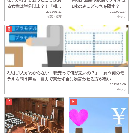
ないかな」と思ったことがあ
判明】温泉や銭湯でタオルは
る女性は半分以上？！「相性
1枚のみ…どっちを隠す？
が悪すぎてひたすら虚無の時
2023/01/11
2023/03/27
恋愛・結婚
暮らし
間」
3人に1人がわからない「転売って何が悪いの？」 買う側のモ
ラルを問う声も「自力で買わず金に物言わせる方が悪い
2022/12/09
暮らし