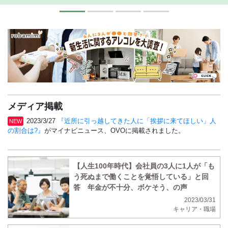
メディア掲載
2023/3/27
『近所に引っ越してきた人に「挨拶に来てほしい」人
NEW
の割合は?』
がマイナビニュース、OVOに掲載されました。
【人生100年時代】会社員の3人に1人が「も
う死ぬまで働くことを覚悟している」と回
答 年金が不十分、ボケそう、の声
2023/03/31
キャリア・職場