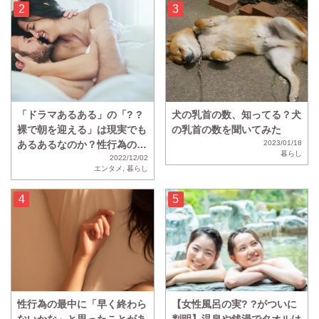
「ドラマあるある」の「? ?
犬の乳首の数、知ってる？犬
裸で朝を迎える」は現実でも
の乳首の数を聞いてみた
あるあるなのか？性行為のあ
2023/01/18
暮らし
と「? ?裸で寝る」と回答し
2022/12/02
エンタメ
,
暮らし
た人の割合は・・・？
性行為の最中に「早く終わら
【女性風呂の実? ?がついに