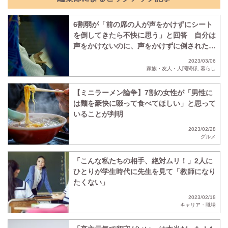
6割弱が「前の席の人が声をかけずにシート
を倒してきたら不快に思う」と回答 自分は
声をかけないのに、声をかけずに倒されたら
不快に思う人の割合も判明
2023/03/06
家族・友人・人間関係
,
暮らし
【ミニラーメン論争】7割の女性が「男性に
は麺を豪快に啜って食べてほしい」と思って
いることが判明
2023/02/28
グルメ
「こんな私たちの相手、絶対ムリ！」2人に
ひとりが学生時代に先生を見て「教師になり
たくない」
2023/02/18
キャリア・職場