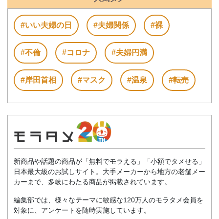
#いい夫婦の日
#夫婦関係
#裸
#不倫
#コロナ
#夫婦円満
#岸田首相
#マスク
#温泉
#転売
新商品や話題の商品が「無料でモラえる」「小額でタメせる」
日本最大級のお試しサイト。大手メーカーから地方の老舗メー
カーまで、多岐にわたる商品が掲載されています。
編集部では、様々なテーマに敏感な120万人のモラタメ会員を
対象に、アンケートを随時実施しています。