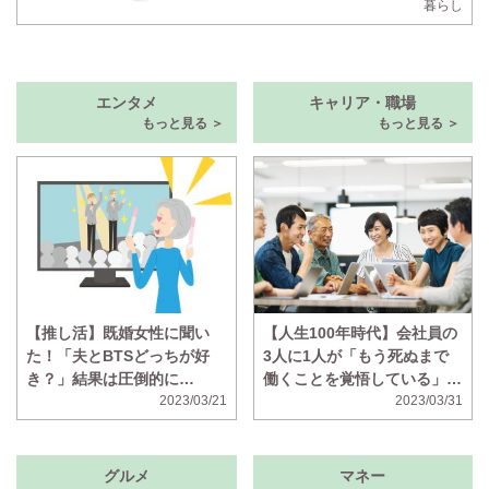
暮らし
エンタメ
キャリア・職場
もっと見る ＞
もっと見る ＞
【推し活】既婚女性に聞い
【人生100年時代】会社員の
た！「夫とBTSどっちが好
3人に1人が「もう死ぬまで
き？」結果は圧倒的に…
働くことを覚悟している」と
2023/03/21
回答 年金が不十分、ボケそ
2023/03/31
う、の声
グルメ
マネー