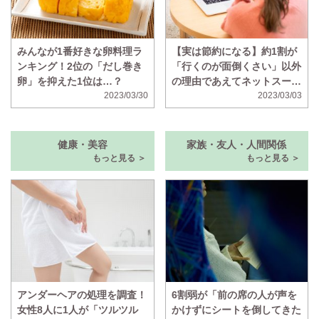
みんなが1番好きな卵料理ラ
【実は節約になる】約1割が
ンキング！2位の「だし巻き
「行くのが面倒くさい」以外
卵」を抑えた1位は…？
の理由であえてネットスーパ
2023/03/30
ーを使うと判明
2023/03/03
健康・美容
家族・友人・人間関係
もっと見る ＞
もっと見る ＞
アンダーヘアの処理を調査！
6割弱が「前の席の人が声を
女性8人に1人が「ツルツル
かけずにシートを倒してきた