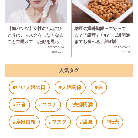
【顔パンツ】女性の2人にひ
納豆の賞味期限って守って
とりは、マスクをしなくなる
る？「厳守」7.4? 「1週間過
ことで隠れていた顔を見られ
ぎても食べる」約4割
ることに抵抗があることが判
2023/03/10
2023/03/18
時事ネタ
グルメ
明
人気タグ
#いい夫婦の日
#夫婦関係
#裸
#不倫
#コロナ
#夫婦円満
#岸田首相
#マスク
#温泉
#転売