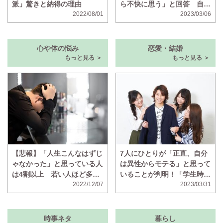
派」驚きと納得の理由
ら不快に思う」と回答 自分
2022/08/01
は声をかけないのに、声をか
2023/03/06
けずに倒されたら不快に思う
人の割合も判明
心や体の悩み
恋愛・結婚
もっと見る ＞
もっと見る ＞
【悲報】「人生こんなはずじ
7人にひとりが「正直、自分
ゃなかった」と思っている人
は異性からモテる」と思って
は4割以上 若い人ほど多い
いることが判明！「学生時代
ことが判明
2022/12/07
はマドンナと呼ばれていた」
2023/03/31
時事ネタ
暮らし