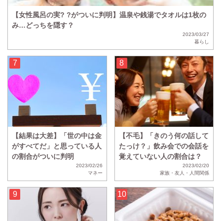
【女性風呂の実? ?がついに判明】温泉や銭湯でタオルは1枚の
み…どっちを隠す？
2023/03/27
暮らし
【結果は大差】「世の中は金
【不毛】「きのう何の話して
がすべてだ」と思っている人
たっけ？」飲み会での会話を
の割合がついに判明
覚えていない人の割合は？
2023/02/26
2023/02/20
マネー
家族・友人・人間関係