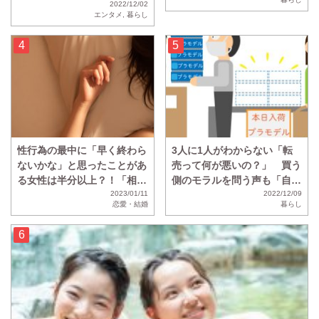
と「? ?裸で寝る」と回答し
2022/12/02
エンタメ
,
暮らし
た人の割合は・・・？
性行為の最中に「早く終わら
3人に1人がわからない「転
ないかな」と思ったことがあ
売って何が悪いの？」 買う
る女性は半分以上？！「相性
側のモラルを問う声も「自力
が悪すぎてひたすら虚無の時
2023/01/11
で買わず金に物言わせる方が
2022/12/09
恋愛・結婚
暮らし
間」
悪い