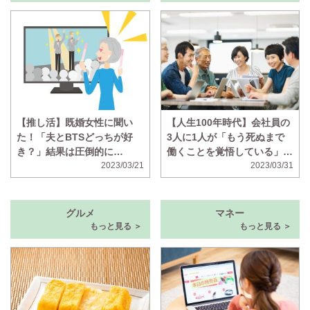
【推し活】既婚女性に聞い
【人生100年時代】会社員の
た！「夫とBTSどっちが好
3人に1人が「もう死ぬまで
き？」結果は圧倒的に…
働くことを覚悟している」と
2023/03/21
回答 年金が不十分、ボケそ
2023/03/31
う、の声
グルメ
マネー
もっと見る ＞
もっと見る ＞