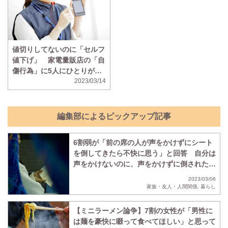
値切りしてないのに「セルフ
値下げ」 家電量販店の「自
傷行為」に5人にひとりがモ
ヤモヤ
2023/03/14
編集部によるピックアップ記事
6割弱が「前の席の人が声をかけずにシート
を倒してきたら不快に思う」と回答 自分は
声をかけないのに、声をかけずに倒されたら
不快に思う人の割合も判明
2023/03/06
家族・友人・人間関係
,
暮らし
【ミニラーメン論争】7割の女性が「男性に
は麺を豪快に啜って食べてほしい」と思って