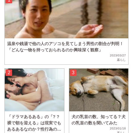
温泉や銭湯で他の人のアソコを見てしまう男性の割合が判明！
「どんな一物を持っておられるのか興味深く観察」
2023/03/27
暮らし
「ドラマあるある」の「? ?
犬の乳首の数、知ってる？犬
裸で朝を迎える」は現実でも
の乳首の数を聞いてみた
あるあるなのか？性行為のあ
2023/01/18
暮らし