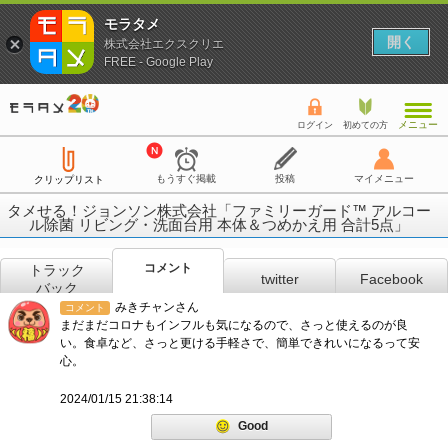
モラタメ
開く
株式会社エクスクリエ
FREE - Google Play
メニュー
ログイン
初めての方
もうすぐ掲載
投稿
マイメニュー
クリップリスト
タメせる！ジョンソン株式会社「ファミリーガード™ アルコー
ル除菌 リビング・洗面台用 本体＆つめかえ用 合計5点」
コメント
トラック
twitter
Facebook
バック
みきチャンさん
コメント
まだまだコロナもインフルも気になるので、さっと使えるのが良
い。食卓など、さっと更ける手軽さで、簡単できれいになるって安
心。
2024/01/15 21:38:14
Good