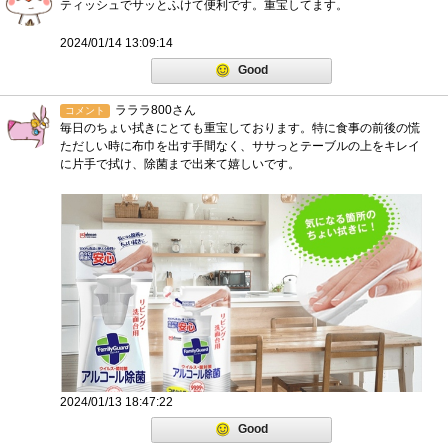
ティッシュでサッとふけて便利です。重宝してます。
2024/01/14 13:09:14
Good
ラララ800さん
コメント
毎日のちょい拭きにとても重宝しております。特に食事の前後の慌
ただしい時に布巾を出す手間なく、ササっとテーブルの上をキレイ
に片手で拭け、除菌まで出来て嬉しいです。
2024/01/13 18:47:22
Good