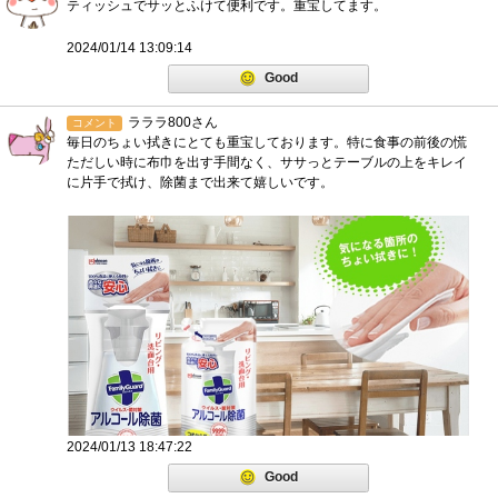
ティッシュでサッとふけて便利です。重宝してます。
2024/01/14 13:09:14
Good
ラララ800さん
コメント
毎日のちょい拭きにとても重宝しております。特に食事の前後の慌
ただしい時に布巾を出す手間なく、ササっとテーブルの上をキレイ
に片手で拭け、除菌まで出来て嬉しいです。
2024/01/13 18:47:22
Good