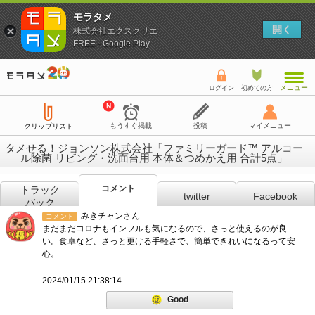
モラタメ
開く
株式会社エクスクリエ
FREE - Google Play
メニュー
ログイン
初めての方
もうすぐ掲載
投稿
マイメニュー
クリップリスト
タメせる！ジョンソン株式会社「ファミリーガード™ アルコー
ル除菌 リビング・洗面台用 本体＆つめかえ用 合計5点」
コメント
トラック
twitter
Facebook
バック
みきチャンさん
コメント
まだまだコロナもインフルも気になるので、さっと使えるのが良
い。食卓など、さっと更ける手軽さで、簡単できれいになるって安
心。
2024/01/15 21:38:14
Good