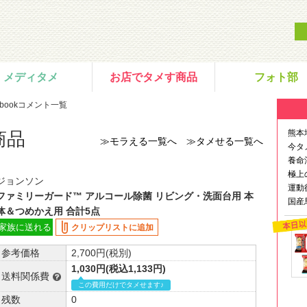
メディタメ
お店でタメす商品
フォト部
ebookコメント一覧
熊本
商品
≫モラえる一覧へ
≫タメせる一覧へ
今タ
養命
極上
ジョンソン
運動
ファミリーガード™ アルコール除菌 リビング・洗面台用 本
国産
体＆つめかえ用 合計5点
家族に送れる
クリップリストに追加
参考価格
2,700円(税別)
1,030円(税込1,133円)
送料関係費
この費用だけでタメせます♪
残数
0