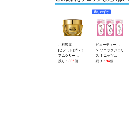
残りわずか
小林製薬
ビューティー…
[ヒフミド]プレミ
STソニックジェリ
アムクリー…
ス ミニッツ…
残り：
306
個
残り：
94
個