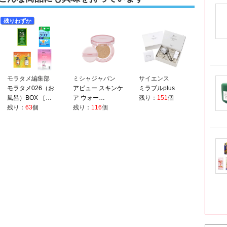
残りわずか
モラタメ編集部
ミシャジャパン
サイエンス
モラタメ026（お
アピュー スキンケ
ミラブルplus
風呂）BOX ［…
ア ウォー…
残り：
151
個
残り：
63
個
残り：
116
個