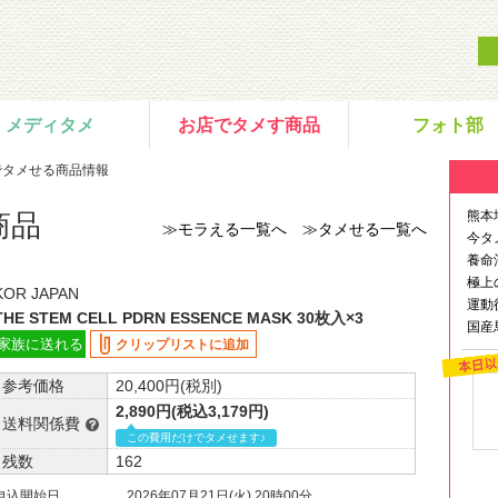
メディタメ
お店でタメす商品
フォト部
でタメせる商品情報
熊本
商品
≫モラえる一覧へ
≫タメせる一覧へ
今タ
養命
極上
KOR JAPAN
運動
THE STEM CELL PDRN ESSENCE MASK 30枚入×3
国産
家族に送れる
クリップリストに追加
参考価格
20,400円(税別)
2,890円(税込3,179円)
送料関係費
この費用だけでタメせます♪
残数
162
申込開始日
2026年07月21日(火) 20時00分