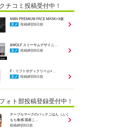
クチコミ投稿受付中！
NMN PREMIUM FACE MASK×3個
タメ
投稿締切
8
日前
&WOLF スリーサムデザイニ…
タメ
投稿締切
8
日前
F・リフトボディクリーム×…
タメ
投稿締切
8
日前
フォト部投稿登録受付中！
テーブルマークのパックごはん（ふく
もち食感 国産こ…
投稿締切
8
日前