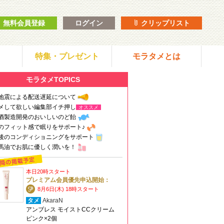
無料会員登録
ログイン
クリップリスト
特集・プレゼント
モラタメとは
モラタメTOPICS
地震による配送遅延について
メして欲しい編集部イチ押し
オススメ
酒製造開発のおいしいのど飴
のフィット感で眠りをサポート♪
後のコンディショニングをサポート
馬油でお肌に優しく潤いを！
本日20時スタート
プレミアム会員優先申込開始：
8月6日(木) 18時スタート
タメ
AkaraN
アンブレス モイストCCクリーム
ピンク×2個