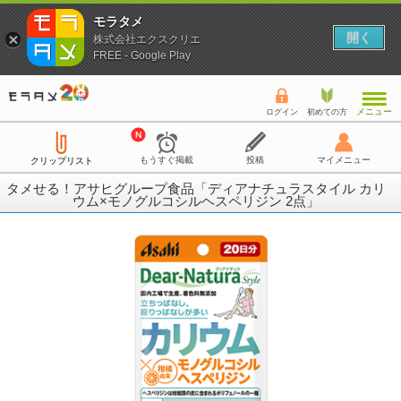
モラタメ
開く
株式会社エクスクリエ
FREE - Google Play
メニュー
ログイン
初めての方
もうすぐ掲載
投稿
マイメニュー
クリップリスト
タメせる！アサヒグループ食品「ディアナチュラスタイル カリ
ウム×モノグルコシルヘスペリジン 2点」