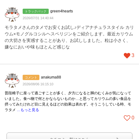
green4hearts
トラックバック
2026/07/31 14:40:44
モラタメさんのタメでお安くお試し♪ディアナチュラスタイル カリ
ウム×モノグルコシルヘスペリジンをご紹介します。最近カリウム
の大切さを実感することがあり、お試ししました。粒は小さく、
嫌なにおいや味もほとんど感じな
3
anakuma88
コメント
2026/08/06 16:15:10
普段椅子に座って過ごすことが多く、夕方になると脚のむくみが気になって
いました。食べ物で何とかならないものか…と思ってカリウムの多い食品を
摂ってみたけれど目に見えるほどの効果は表れず。そうこうしている時、モ
ラタメ
…もっと見る
0