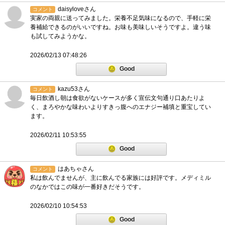
daisyloveさん
コメント
実家の両親に送ってみました。栄養不足気味になるので、手軽に栄
養補給できるのがいいですね。お味も美味しいそうですよ。違う味
も試してみようかな。
2026/02/13 07:48:26
Good
kazu53さん
コメント
毎日飲酒し朝は食欲がないケースが多く宣伝文句通り口あたりよ
く、まろやかな味わいよりすきっ腹へのエナジー補填と重宝してい
ます。
2026/02/11 10:53:55
Good
はあちゃさん
コメント
私は飲んでませんが、主に飲んでる家族には好評です。メディミル
のなかではこの味が一番好きだそうです。
2026/02/10 10:54:53
Good