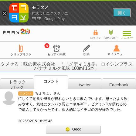
モラタメ
開く
株式会社エクスクリエ
FREE - Google Play
メニュー
ログイン
初めての方
もうすぐ掲載
投稿
マイメニュー
クリップリスト
タメせる！味の素株式会社 「「メディミル®」 ロイシンプラス
バナナミルク風味 100ml 15本」
コメント
トラック
twitter
Facebook
バック
ちょちょ。さん
コメント
忙しくて朝食や昼食が摂れないときに飲んでいます。思ったより飲
みやすく、気軽にタンパク質とエネルギー、ビタミンDが摂れるの
で購入して良かったです。個人的にはイチゴの方が好みでした。
2026/02/15 18:25:46
Good