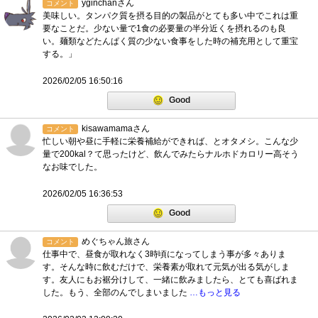
yginchanさん
コメント
美味しい。タンパク質を摂る目的の製品がとても多い中でこれは重
要なことだ。少ない量で1食の必要量の半分近くを摂れるのも良
い。麺類などたんぱく質の少ない食事をした時の補充用として重宝
する。」
2026/02/05 16:50:16
Good
kisawamamaさん
コメント
忙しい朝や昼に手軽に栄養補給ができれば、とオタメシ。こんな少
量で200kal？て思ったけど、飲んでみたらナルホドカロリー高そう
なお味でした。
2026/02/05 16:36:53
Good
めぐちゃん旅さん
コメント
仕事中で、昼食が取れなく3時頃になってしまう事が多々ありま
す。そんな時に飲むだけで、栄養素が取れて元気が出る気がしま
す。友人にもお裾分けして、一緒に飲みましたら、とても喜ばれま
した。もう、全部のんでしまいました
…もっと見る