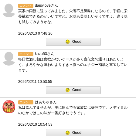
daisyloveさん
コメント
実家の両親に送ってみました。栄養不足気味になるので、手軽に栄
養補給できるのがいいですね。お味も美味しいそうですよ。違う味
も試してみようかな。
2026/02/13 07:48:26
Good
kazu53さん
コメント
毎日飲酒し朝は食欲がないケースが多く宣伝文句通り口あたりよ
く、まろやかな味わいよりすきっ腹へのエナジー補填と重宝してい
ます。
2026/02/11 10:53:55
Good
はあちゃさん
コメント
私は飲んでませんが、主に飲んでる家族には好評です。メディミル
のなかではこの味が一番好きだそうです。
2026/02/10 10:54:53
Good