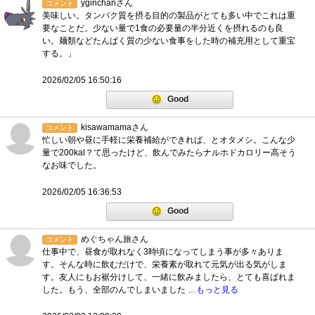
yginchanさん
コメント
美味しい。タンパク質を摂る目的の製品がとても多い中でこれは重
要なことだ。少ない量で1食の必要量の半分近くを摂れるのも良
い。麺類などたんぱく質の少ない食事をした時の補充用として重宝
する。」
2026/02/05 16:50:16
Good
kisawamamaさん
コメント
忙しい朝や昼に手軽に栄養補給ができれば、とオタメシ。こんな少
量で200kal？て思ったけど、飲んでみたらナルホドカロリー高そう
なお味でした。
2026/02/05 16:36:53
Good
めぐちゃん旅さん
コメント
仕事中で、昼食が取れなく3時頃になってしまう事が多々ありま
す。そんな時に飲むだけで、栄養素が取れて元気が出る気がしま
す。友人にもお裾分けして、一緒に飲みましたら、とても喜ばれま
した。もう、全部のんでしまいました
…もっと見る