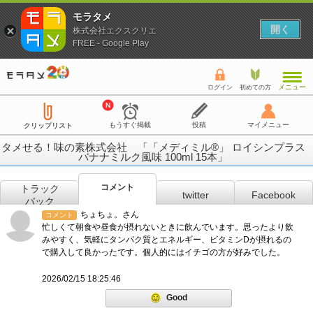
モラタメ
開く
株式会社エクスクリエ
FREE - Google Play
メニュー
ログイン
初めての方
もうすぐ掲載
投稿
マイメニュー
クリップリスト
タメせる！味の素株式会社 「「メディミル®」 ロイシンプラス
バナナミルク風味 100ml 15本」
コメント
トラック
twitter
Facebook
バック
ちょちょ。さん
コメント
忙しくて朝食や昼食が摂れないときに飲んでいます。思ったより飲
みやすく、気軽にタンパク質とエネルギー、ビタミンDが摂れるの
で購入して良かったです。個人的にはイチゴの方が好みでした。
2026/02/15 18:25:46
Good