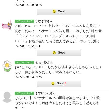
つづく
2026/01/23 19:00:00
Good
うなぎやさん
トラックバック
以前これのコーヒー牛乳味と、いちごミルク味を飲んで
良かったので、バナナミルク味も買ってみました?味の素
「「メディミル?」 ロイシンプラスバナナミルク風味
100ml 」お腹が空いた時に飲んでみると、やっぱり濃く
2026/01/18 12:47:11
Good
まちーゆさん
トラックバック
おいしくない。100にしたから濃すぎるんじゃないでしょ
うか。何か苦みがあるし、飲み込みにくい。
2025/12/06 13:04:50
Good
6
きすけったさん
トラックバック
ほんのり甘いバナナミルクの風味が楽しめますすごく飲
みやすいです！これは冷やしたほうが美味しく感じられ
ました