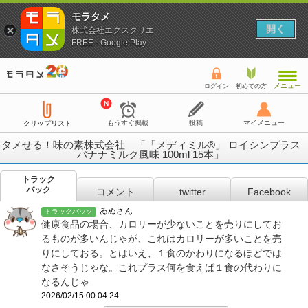
モラタメ
開く
株式会社エクスクリエ
FREE - Google Play
メニュー
ログイン
初めての方
もうすぐ掲載
投稿
マイメニュー
クリップリスト
タメせる！味の素株式会社 「「メディミル®」 ロイシンプラス
バナナミルク風味 100ml 15本」
トラック
バック
コメント
twitter
Facebook
ゐぬさん
トラックバック
健康食品の場合、カロリーが少ないことを売りにしてお
るものが多いんじゃが、これはカロリーが多いことを売
りにしておる。とはいえ、１食のかわりになるほどでは
なさそうじゃな。これプラス何を食えば１食の代わりに
なるんじゃ
2026/02/15 00:04:24