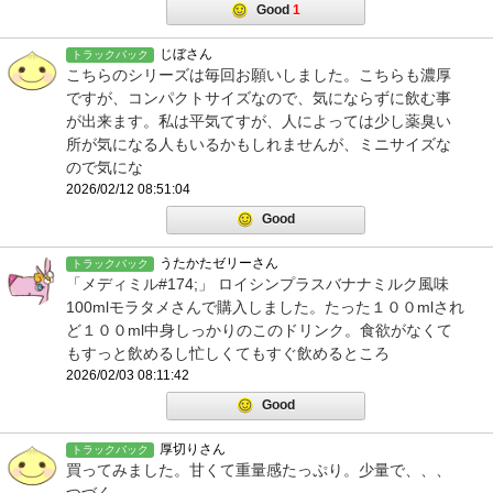
Good
1
じぼさん
トラックバック
こちらのシリーズは毎回お願いしました。こちらも濃厚
ですが、コンパクトサイズなので、気にならずに飲む事
が出来ます。私は平気てすが、人によっては少し薬臭い
所が気になる人もいるかもしれませんが、ミニサイズな
ので気にな
2026/02/12 08:51:04
Good
うたかたゼリーさん
トラックバック
「メディミル#174;」 ロイシンプラスバナナミルク風味
100mlモラタメさんで購入しました。たった１００mlされ
ど１００ml中身しっかりのこのドリンク。食欲がなくて
もすっと飲めるし忙しくてもすぐ飲めるところ
2026/02/03 08:11:42
Good
厚切りさん
トラックバック
買ってみました。甘くて重量感たっぷり。少量で、、、