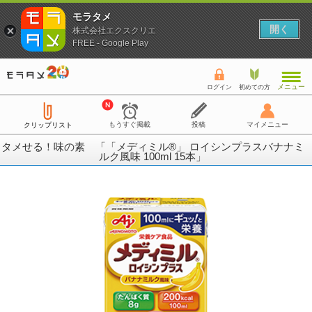
モラタメ
開く
株式会社エクスクリエ
FREE - Google Play
メニュー
ログイン
初めての方
もうすぐ掲載
投稿
マイメニュー
クリップリスト
タメせる！味の素 「「メディミル®」 ロイシンプラスバナナミ
ルク風味 100ml 15本」