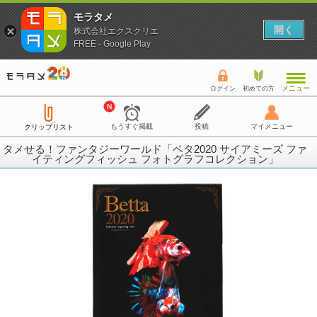
モラタメ
開く
株式会社エクスクリエ
FREE - Google Play
メニュー
ログイン
初めての方
もうすぐ掲載
投稿
マイメニュー
クリップリスト
タメせる！ファンタジーワールド「ベタ2020 サイアミーズ ファ
イティングフィッシュ フォトグラフコレクション」