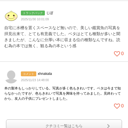
じぼ
トラックバック
2025/11/30 10:01:09
自宅に水槽を置くスペースなど無いので、美しい鑑賞魚の写真を
拝見出来て、とても有意義でした。ベタはとても種類が多いと聞
きましたが、こんなに分厚い本に収まる位の種類なんですね。読
む為の本では無く、観る為の本という感
0
xhnakata
コメント
2025/11/23 14:48:00
本の製本もしっかりしている。写真が多く色もきれいです。ベタは今まで知
らなかったですが、色もきれいで写真を興味を持ってみました。見終わって
から、友人の子供にプレゼントしました。
0
クチコミ一覧はこちら