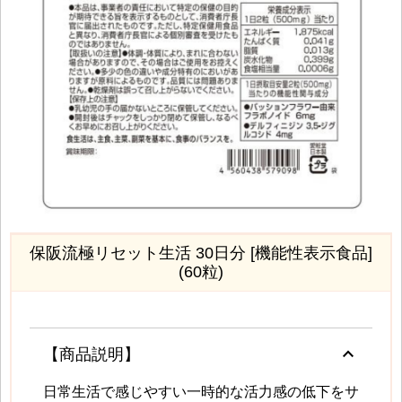
保阪流極リセット生活 30日分 [機能性表示食品]
(60粒)
keyboard_arrow_up
【商品説明】
日常生活で感じやすい一時的な活力感の低下をサ