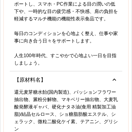
ポートし、スマホ・PC作業による目の潤いの低
下や、一時的な目の疲労感・不快感、肩の負担を
軽減するマルチ機能の機能性表示食品です。
毎日のコンディションを心地よく整え、仕事や家
事に向き合う日々をサポートします。
人生100年時代、すこやかで心地よい一日を目指
しましょう。
keyboard_arrow_up
【原材料名】
還元麦芽糖水飴(国内製造)、パッションフラワー
抽出物、澱粉分解物、マキベリー抽出物、大麦乳
酸発酵液ギャバ、硬化ナタネ油(食用 精製加工油
脂)/結晶セルロース、ショ糖脂肪酸エステル、シ
ェラック、微粒二酸化ケイ素、テアニン、グリシ
ン