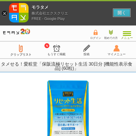
モラタメ
開く
株式会社エクスクリエ
FREE - Google Play
メニュー
ログイン
初めての方
もうすぐ掲載
投稿
マイメニュー
クリップリスト
タメせる！愛粧堂「保阪流極リセット生活 30日分 [機能性表示食
品] (60粒)」