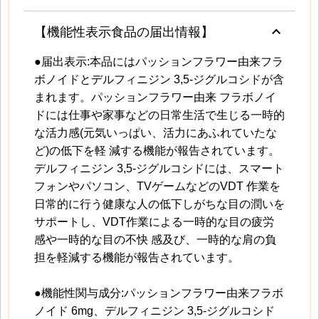
keyboard_arrow_up
【機能性表示食品の届出情報】
●届出表示:本品にはパッションフラワー由来フラ
ボノイドとデルフィニジン 3,5-ジグルコシドが含
まれます。パッションフラワー由来 フラボノイ
ドには仕事や家事などの日常生活で生じる一時的
な活力感(元気いっぱい、活力にあふれていたな
ど)の低下を軽 減する機能が報告されています。
デルフィニジン 3,5-ジグルコシドには、スマート
フォンやパソコン、TVゲームなどのVDT 作業を
日常的に行う健康な人の低下しがちな目の潤いを
サポートし、VDT作業による一時的な目の疲労
感や一時的な目の不快 感及び、一時的な肩の負
担を軽減する機能が報告されています。
●機能性関与成分:パッションフラワー由来フラボ
ノイド 6mg、デルフィニジン 3,5-ジグルコシド