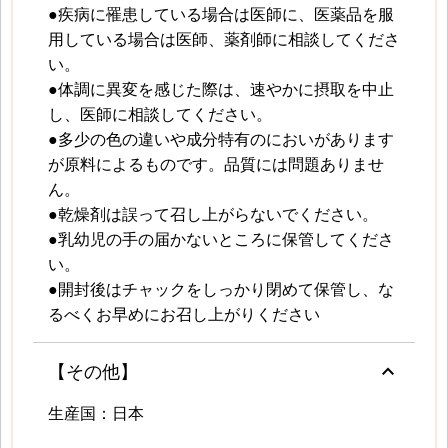
●疾病に罹患している場合は医師に、医薬品を服
用している場合は医師、薬剤師に相談してくださ
い。
●体調に異変を感じた際は、速やかに摂取を中止
し、医師に相談してください。
●多少の色の違いや成分特有のにおいがあります
が原料によるものです。品質には問題ありませ
ん。
●乾燥剤は誤って召し上がらないでください。
●乳幼児の手の届かないところに保管してくださ
い。
●開封後はチャックをしっかり閉めて保管し、な
るべくお早めにお召し上がりください
keyboard_arrow_up
【その他】
生産国：日本