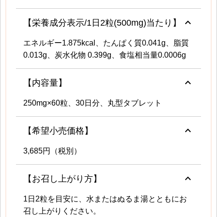
keyboard_arrow_up
【栄養成分表示/1日2粒(500mg)当たり】
エネルギー1.875kcal、たんぱく質0.041g、脂質
0.013g、炭水化物 0.399g、食塩相当量0.0006g
keyboard_arrow_up
【内容量】
250mg×60粒、30日分、丸型タブレット
keyboard_arrow_up
【希望小売価格】
3,685円（税別）
keyboard_arrow_up
【お召し上がり方】
1日2粒を目安に、水またはぬるま湯とともにお
召し上がりください。