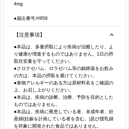
4mg
●届出番号:H959
keyboard_arrow_up
【注意事項】
●本品は、多量摂取により疾病が治癒したり、よ
り健康が増進するものではありません。1日の摂
取目安量を守ってください。
●クロナゼパム、ロラゼパム等の鎮静薬をお飲み
の方は、本品の摂取を避けてください。
●食物アレルギーのある方は原材料名をご確認の
上、お召し上がりください。
●本品は、疾病の診断、治療、予防を目的とした
ものではありません。
●本品は、疾病に罹患している者、未成年者、妊
産婦(妊娠を計画している者を含む。)及び授乳婦
を対象に開発された食品ではありません。