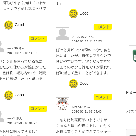
。眉毛がうまく描けているか
す。
かは不明ですがお気に入りで
Good
Good
コメント
ともな029 さん
コメント
2026-03-25 21:26:53
maro96 さん
ぱっと見ピンクが強いのかなぁと
2026-03-13 18:16:08
思いましたが、自然なブラウンで
ペンシルを使っている私に
使いやすいです。濃くなりすぎて
まだ少し使い方が難しかった
しまうのが少し難点ですが慣れれ
。色は良い感じなので、時間
ば加減して塗ることができます。
る日に練習したいと思いま
Good
Eメ
Good
コメント
Aya727 さん
コメント
パス
2026-03-11 07:04:49
mee3 さん
こちらは終売商品のようですが、
2026-03-03 16:08:20
ちゃんと眉毛が描けるし、かなり
もお得に購入できました
お得に買うことができてラッキー