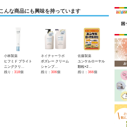
こんな商品にも興味を持っています
小林製薬
ネイチャーラボ
佐藤製薬
ヒフミド ブライト
ボズレー クリーム
ユンケルローヤル
ニングクリ…
シャンプ…
顆粒×2…
残り：
318
個
残り：
306
個
残り：
366
個