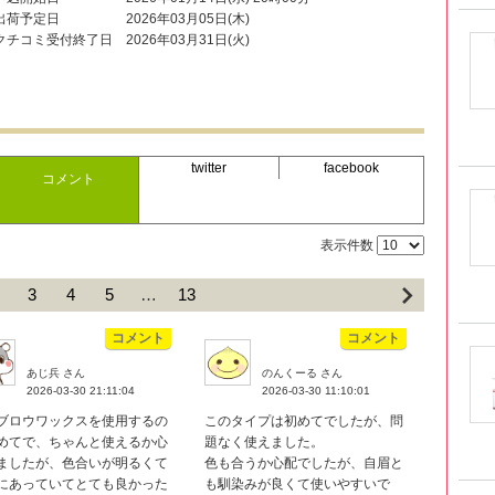
出荷予定日
2026年03月05日(木)
クチコミ受付終了日
2026年03月31日(火)
twitter
facebook
コメント
表示件数
3
4
5
…
13
コメント
コメント
あじ兵 さん
のんくーる さん
2026-03-30 21:11:04
2026-03-30 11:10:01
ブロウワックスを使用するの
このタイプは初めてでしたが、問
めてで、ちゃんと使えるか心
題なく使えました。
ましたが、色合いが明るくて
色も合うか心配でしたが、自眉と
にあっていてとても良かった
も馴染みが良くて使いやすいで