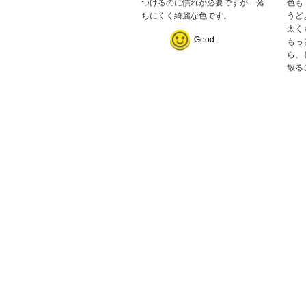
つけるのに慣れが必要ですが 落
色も
ちにくく綺麗な色です。
うど
太く
Good
もっ
ら、
散る