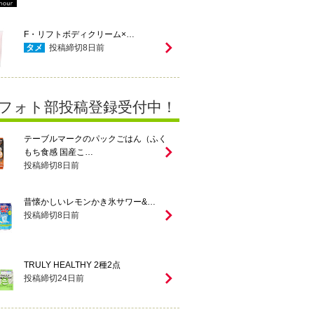
F・リフトボディクリーム×…
タメ
投稿締切
8
日前
フォト部投稿登録受付中！
テーブルマークのパックごはん（ふく
もち食感 国産こ…
投稿締切
8
日前
昔懐かしいレモンかき氷サワー&…
投稿締切
8
日前
TRULY HEALTHY 2種2点
投稿締切
24
日前