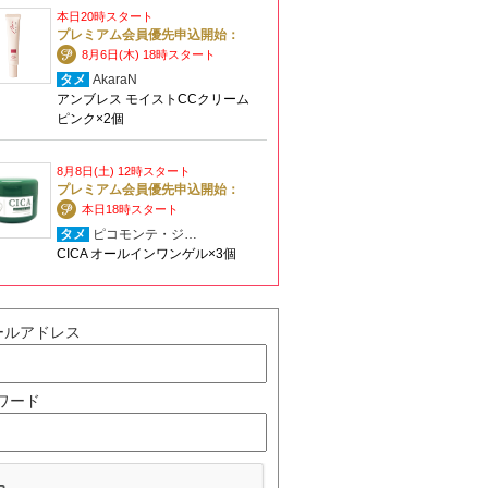
本日20時スタート
プレミアム会員優先申込開始：
8月6日(木) 18時スタート
タメ
AkaraN
アンブレス モイストCCクリーム
ピンク×2個
8月8日(土) 12時スタート
プレミアム会員優先申込開始：
本日18時スタート
タメ
ピコモンテ・ジ…
CICA オールインワンゲル×3個
ールアドレス
ワード