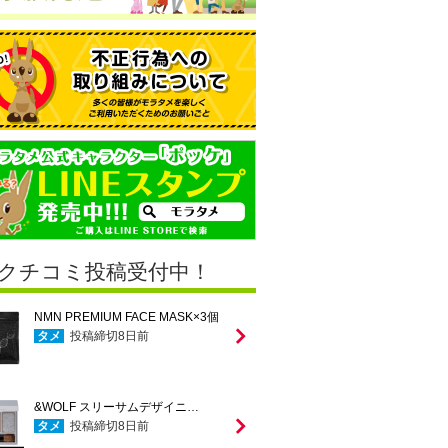
クチコミ投稿受付中！
NMN PREMIUM FACE MASK×3個
タメ
投稿締切
8
日前
&WOLF スリーサムデザイニ…
タメ
投稿締切
8
日前