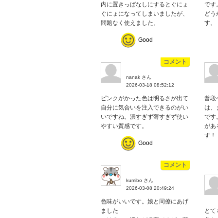
内に置きっぱなしにするとぐにょ
です
ぐにょになってしまいましたが、
どう
問題なく使えました。
す。
Good
コメント
nanak さん
2026-03-18 08:52:12
ピンクがかった色は明るさが出て
普段
自分に気合いを注入できるのがい
は、
いですね。濃すぎず薄すぎず使い
です
やすい質感です。
があ
す！
Good
コメント
kumibo さん
2026-03-08 20:49:24
色味がいいです。娘と同僚にあげ
ました
とて