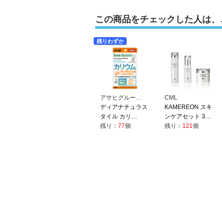
この商品をチェックした人は、
残りわずか
アサヒグルー…
CML
ディアナチュラス
KAMEREON スキ
タイル カリ…
ンケアセット 3…
残り：
77
個
残り：
121
個