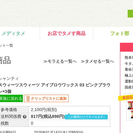
メディタメ
お店でタメす商品
フォト部
ント一覧
熊本
商品
≫モラえる一覧へ
≫タメせる一覧へ
今タ
養命
極上
シャンティ
運動
スウィーツスウィーツ アイブロウワックス 03 ピンクブラウ
国産
ン×3個
家族に送れる
クリップリストに追加
参考価格
2,100円(税別)
送料関係費
817円(税込898円)
この費用だけでタメせます♪
残数
0
申込開始日
2026年01月14日(水) 20時00分