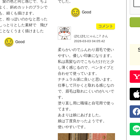
 髪の色と同じ感じで、ちょ
でした。
よく、斜めカットのブラシで
Good
も、細くも描けます。
と、粉っぽいのかなと思った
しっとりとした素材で 飛び
コメント
ことなくうまく描けました
ぽむぽむにゃんこ7 さん
2026-03-03 04:05:42
Good
柔らかいのでふんわり眉毛で使い
やすい。優しい印象になります。
私は黒髪なのでこちらだけだと少
し薄く感じるので、ペンタイプと
合わせて使っています。
ナチュラル派に良いと思います。
仕事して汗かくと取れる感じなの
で、眉毛は取れにくいのがいいで
す。
塗り直し用に職場と自宅用で使っ
てます。
あまりは娘にあげました。
娘は丁度良かったようです。
使いやすいです。