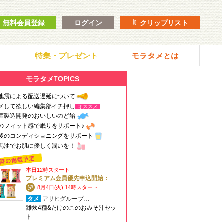
無料会員登録
ログイン
クリップリスト
特集・プレゼント
モラタメとは
モラタメTOPICS
地震による配送遅延について
メして欲しい編集部イチ押し
オススメ
酒製造開発のおいしいのど飴
のフィット感で眠りをサポート♪
後のコンディショニングをサポート
馬油でお肌に優しく潤いを！
本日12時スタート
プレミアム会員優先申込開始：
8月4日(火) 14時スタート
タメ
アサヒグループ…
雑炊4種&たけのこのおみそ汁セッ
ト