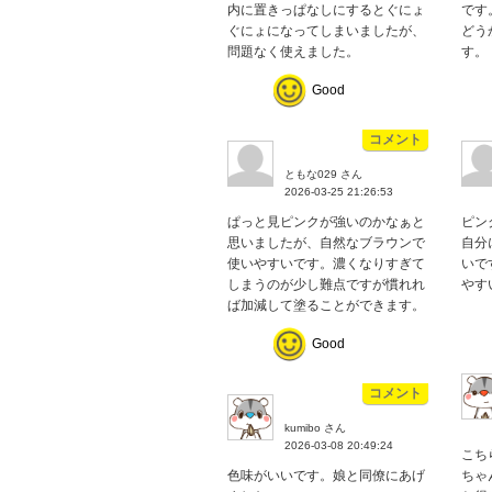
内に置きっぱなしにするとぐにょ
です
ぐにょになってしまいましたが、
どう
問題なく使えました。
す。
Good
コメント
ともな029 さん
2026-03-25 21:26:53
ぱっと見ピンクが強いのかなぁと
ピン
思いましたが、自然なブラウンで
自分
使いやすいです。濃くなりすぎて
いで
しまうのが少し難点ですが慣れれ
やす
ば加減して塗ることができます。
Good
コメント
kumibo さん
2026-03-08 20:49:24
こち
色味がいいです。娘と同僚にあげ
ちゃ