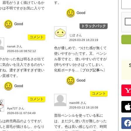
。眉毛がうまく描けているか
す。
かは不明ですがお気に入りで
Good
Good
トラックバック
じぼ さん
コメント
2026-03-29 16:23:19
nanak さん
色が優しめで、つけた感が無くて
2026-03-18 08:52:12
使いやすかったです。又、ペンシ
クがかった色は明るさが出て
ル形ですと、使いやすいのてすが
に気合いを注入できるのがい
(持ちやすい)かさばってしまい、
すね。濃すぎず薄すぎず使い
化粧ポーチを…
〔ブログ記事へ〕
い質感です。
Good
Good
コメント
コメント
maro96 さん
2026-03-13 18:16:08
Aya727 さん
2026-03-11 07:04:49
普段ペンシルを使っている私に
らは終売商品のようですが、
は、まだ少し使い方が難しかった
んと眉毛が描けるし、かなり
です。色は良い感じなので、時間