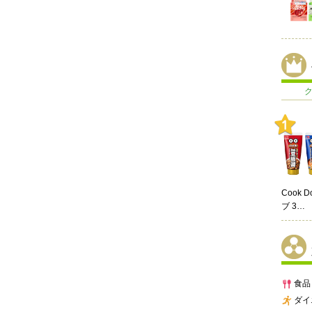
Cook 
ブ 3…
食品
ダイ