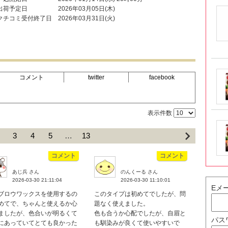
出荷予定日
2026年03月05日(木)
クチコミ受付終了日
2026年03月31日(火)
コメント
twitter
facebook
表示件数
3
4
5
…
13
コメント
コメント
あじ兵 さん
のんくーる さん
2026-03-30 21:11:04
2026-03-30 11:10:01
Eメ
ブロウワックスを使用するの
このタイプは初めてでしたが、問
めてで、ちゃんと使えるか心
題なく使えました。
ましたが、色合いが明るくて
色も合うか心配でしたが、自眉と
パス
にあっていてとても良かった
も馴染みが良くて使いやすいで