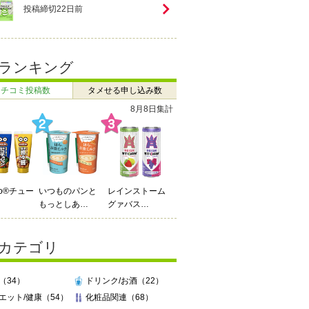
投稿締切
22
日前
ランキング
クチコミ投稿数
タメせる申し込み数
7月27日 ～ 8月2日
Do®チュー
辻利 お濃い抹茶
enn you3種飲み
ラテ（210…
比…
カテゴリ
（34）
ドリンク/お酒（22）
エット/健康（54）
化粧品関連（68）