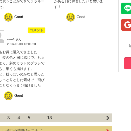
に買うことができてラッキー
がある日に練習したいと思いま
た。
す！
Good
Good
コメント
mee3 さん
2026-03-03 16:08:20
もお得に購入できました
 髪の色と同じ感じで、ちょ
よく、斜めカットのブラシで
も、細くも描けます。
と、粉っぽいのかなと思った
しっとりとした素材で 飛び
ことなくうまく描けました
Good
3
4
5
…
13
しい商品情報はこちら