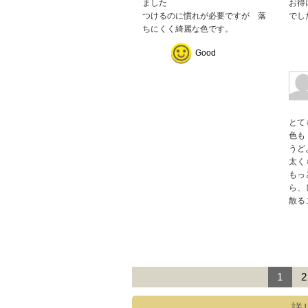
ました
お得
つけるのに慣れが必要ですが 落
でし
ちにくく綺麗な色です。
Good
とて
色も
うど
太く
もっ
ら、
散る
1
2
詳