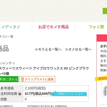
メディタメ
お店でタメす商品
フォト部
チコミ一覧
夏季
商品
≫モラえる一覧へ
≫タメせる一覧へ
今日
抵抗
まる
シャンティ
毎日
スウィーツスウィーツ アイブロウワックス 03 ピンクブラウ
乾燥
ン×3個
家族に送れる
クリップリストに追加
参考価格
2,100円(税別)
送料関係費
817円(税込898円)
この費用だけでタメせます♪
残数
0
申込開始日
2026年01月14日(水) 20時00分