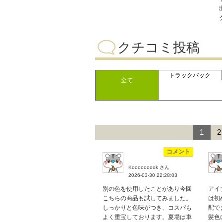
クチコミ投稿
トラックバック
全て
1
2
コメント
Kooooooook さん
2026-03-30 22:28:03
別の色を使用したことがあり今回
アイ
こちらの商品も試してみました。
は初
しっかりと色味がつき、コスパも
配で
よく重宝しております。夏場は車
髪色