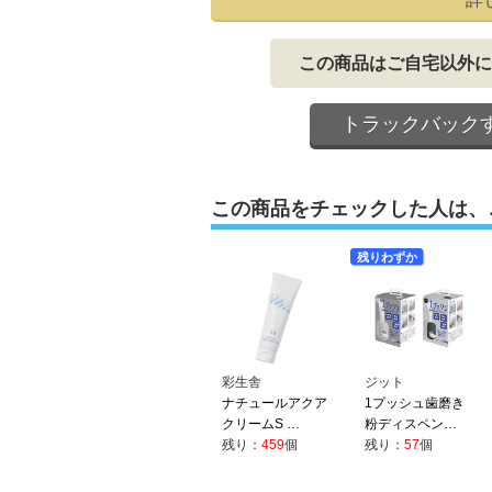
この商品はご自宅以外に
トラックバック
この商品をチェックした人は、
残りわずか
彩生舎
ジット
ナチュールアクア
1プッシュ歯磨き
クリームS …
粉ディスペン…
残り：
459
個
残り：
57
個