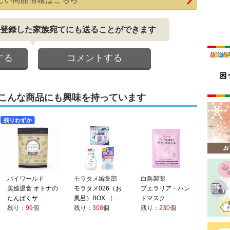
登録した家族宛てにも送ることができます
する
コメントする
こんな商品にも興味を持っています
残りわずか
バイワールド
モラタメ編集部
白鳥製薬
美巡温食 オトナの
モラタメ026（お
プエラリア・ハン
たんぱくサ…
風呂）BOX ［…
ドマスク…
残り：
99
個
残り：
308
個
残り：
230
個