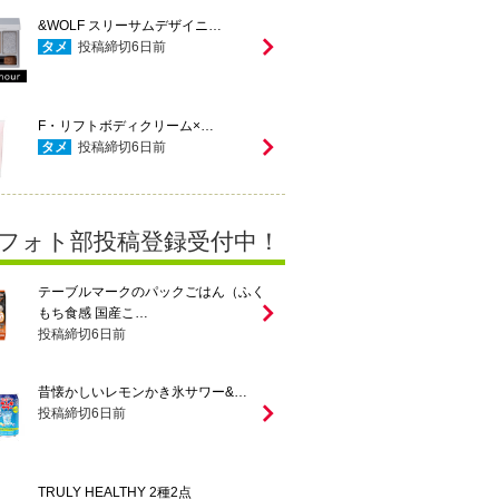
&WOLF スリーサムデザイニ…
タメ
投稿締切
6
日前
F・リフトボディクリーム×…
タメ
投稿締切
6
日前
フォト部投稿登録受付中！
テーブルマークのパックごはん（ふく
もち食感 国産こ…
投稿締切
6
日前
昔懐かしいレモンかき氷サワー&…
投稿締切
6
日前
TRULY HEALTHY 2種2点