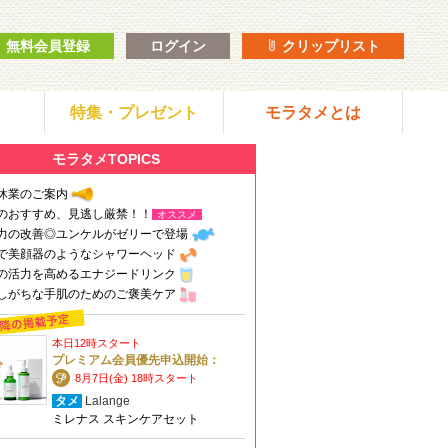
無料会員登録
ログイン
クリップリスト
特集・プレゼント
モラタメとは
モラタメTOPICS
休業のご案内
のおすすめ、見逃し厳禁！！
オススメ
力の改善◎ユンケルがゼリーで登場
で美顔器のようなシャワーヘッド
の活力を高めるエナジードリンク
しがちな手肌のためのご褒美ケア
本日12時スタート
プレミアム会員優先申込開始：
8月7日(金) 18時スタート
タメ
Lalange
ミレナス スキンケアセット