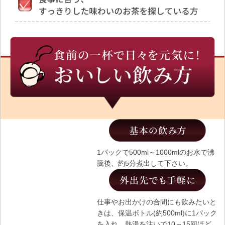
1パックで500ml～1000mlのお水で沸
騰後、約5分煮出して下さい。
仕事やお出かけの合間にも飲みたいと
きは、保温ボトル(約500ml)に1パック
を入れ、熱湯を注いで10～15回ほど