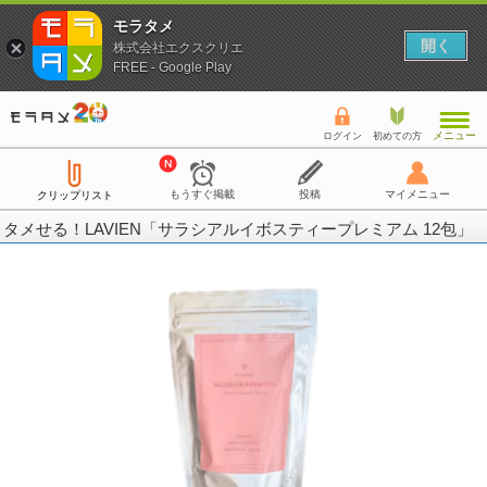
モラタメ
開く
株式会社エクスクリエ
FREE - Google Play
メニュー
ログイン
初めての方
もうすぐ掲載
投稿
マイメニュー
クリップリスト
タメせる！LAVIEN「サラシアルイボスティープレミアム 12包」