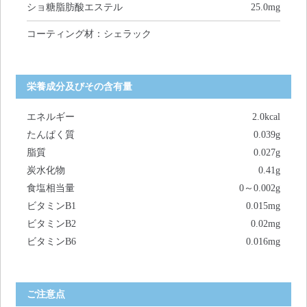
ショ糖脂肪酸エステル
25.0mg
コーティング材：シェラック
栄養成分及びその含有量
エネルギー
2.0kcal
たんぱく質
0.039g
脂質
0.027g
炭水化物
0.41g
食塩相当量
0～0.002g
ビタミンB1
0.015mg
ビタミンB2
0.02mg
ビタミンB6
0.016mg
ご注意点