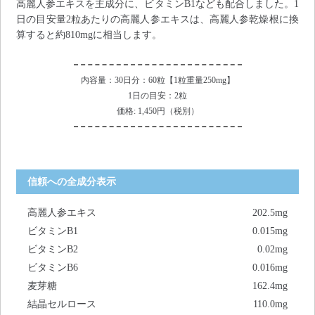
高麗人参エキスを主成分に、ビタミンB1なども配合しました。1
日の目安量2粒あたりの高麗人参エキスは、高麗人参乾燥根に換
算すると約810mgに相当します。
内容量：30日分：60粒【1粒重量250mg】
1日の目安：2粒
価格: 1,450円（税別）
信頼への全成分表示
高麗人参エキス
202.5mg
ビタミンB1
0.015mg
ビタミンB2
0.02mg
ビタミンB6
0.016mg
麦芽糖
162.4mg
結晶セルロース
110.0mg