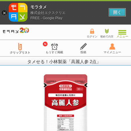
モラタメ
開く
株式会社エクスクリエ
FREE - Google Play
メニュー
ログイン
初めての方
もうすぐ掲載
投稿
マイメニュー
クリップリスト
タメせる！小林製薬「高麗人参 2点」