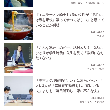
家族・友人・人間関係
,
暮らし
【ミニラーメン論争】7割の女性が「男性に
は麺を豪快に啜って食べてほしい」と思って
いることが判明
2023/02/28
グルメ
「こんな私たちの相手、絶対ムリ！」2人に
ひとりが学生時代に先生を見て「教師になり
たくない」
2023/02/18
キャリア・職場
「亭主元気で留守がいい」は本当だった！4
人に3人が「毎日在宅勤務をし、家にいる
夫」よりも「毎日通勤し、家に不在な夫」の
ほうがいいと回答
2023/01/31
家族・友人・人間関係