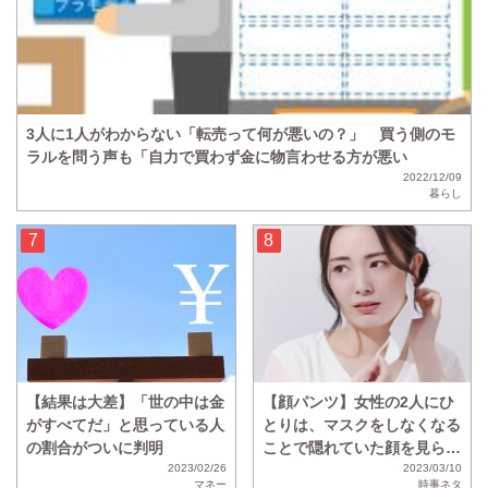
3人に1人がわからない「転売って何が悪いの？」 買う側のモ
ラルを問う声も「自力で買わず金に物言わせる方が悪い
2022/12/09
暮らし
【結果は大差】「世の中は金
【顔パンツ】女性の2人にひ
がすべてだ」と思っている人
とりは、マスクをしなくなる
の割合がついに判明
ことで隠れていた顔を見られ
2023/02/26
ることに抵抗があることが判
2023/03/10
マネー
時事ネタ