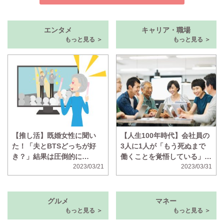
エンタメ
キャリア・職場
もっと見る ＞
もっと見る ＞
【推し活】既婚女性に聞い
【人生100年時代】会社員の
た！「夫とBTSどっちが好
3人に1人が「もう死ぬまで
き？」結果は圧倒的に…
働くことを覚悟している」と
2023/03/21
回答 年金が不十分、ボケそ
2023/03/31
う、の声
グルメ
マネー
もっと見る ＞
もっと見る ＞