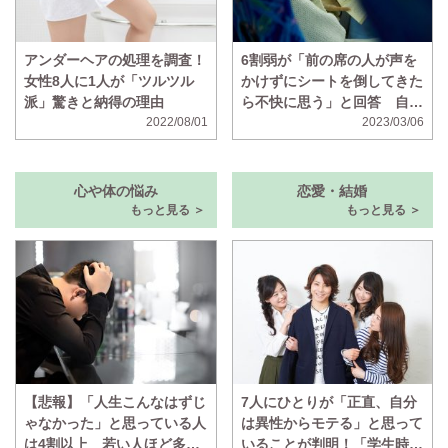
アンダーヘアの処理を調査！
6割弱が「前の席の人が声を
女性8人に1人が「ツルツル
かけずにシートを倒してきた
派」驚きと納得の理由
ら不快に思う」と回答 自分
2022/08/01
は声をかけないのに、声をか
2023/03/06
けずに倒されたら不快に思う
人の割合も判明
心や体の悩み
恋愛・結婚
もっと見る ＞
もっと見る ＞
【悲報】「人生こんなはずじ
7人にひとりが「正直、自分
ゃなかった」と思っている人
は異性からモテる」と思って
は4割以上 若い人ほど多い
いることが判明！「学生時代