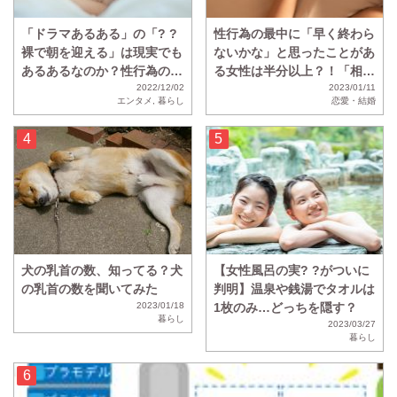
「ドラマあるある」の「? ?
性行為の最中に「早く終わら
裸で朝を迎える」は現実でも
ないかな」と思ったことがあ
あるあるなのか？性行為のあ
る女性は半分以上？！「相性
と「? ?裸で寝る」と回答し
2022/12/02
が悪すぎてひたすら虚無の時
2023/01/11
エンタメ
,
暮らし
恋愛・結婚
た人の割合は・・・？
間」
犬の乳首の数、知ってる？犬
【女性風呂の実? ?がついに
の乳首の数を聞いてみた
判明】温泉や銭湯でタオルは
2023/01/18
1枚のみ…どっちを隠す？
暮らし
2023/03/27
暮らし