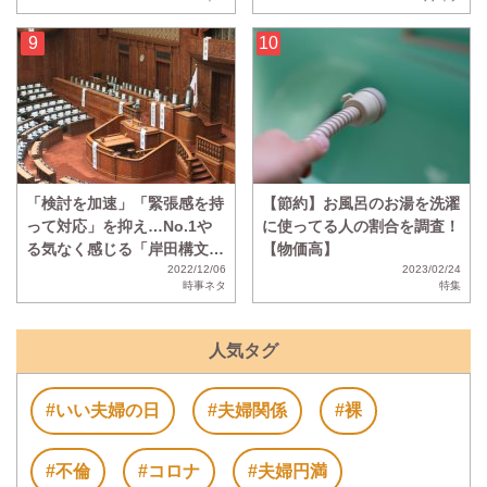
明
「検討を加速」「緊張感を持
【節約】お風呂のお湯を洗濯
って対応」を抑え…No.1や
に使ってる人の割合を調査！
る気なく感じる「岸田構文」
【物価高】
が決定！
2022/12/06
2023/02/24
時事ネタ
特集
人気タグ
#いい夫婦の日
#夫婦関係
#裸
#不倫
#コロナ
#夫婦円満