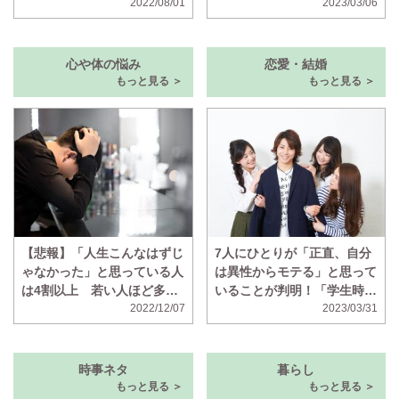
2022/08/01
は声をかけないのに、声をか
2023/03/06
けずに倒されたら不快に思う
人の割合も判明
心や体の悩み
恋愛・結婚
もっと見る ＞
もっと見る ＞
【悲報】「人生こんなはずじ
7人にひとりが「正直、自分
ゃなかった」と思っている人
は異性からモテる」と思って
は4割以上 若い人ほど多い
いることが判明！「学生時代
ことが判明
2022/12/07
はマドンナと呼ばれていた」
2023/03/31
時事ネタ
暮らし
もっと見る ＞
もっと見る ＞