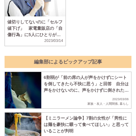
値切りしてないのに「セルフ
値下げ」 家電量販店の「自
傷行為」に5人にひとりがモ
ヤモヤ
2023/03/14
編集部によるピックアップ記事
6割弱が「前の席の人が声をかけずにシート
を倒してきたら不快に思う」と回答 自分は
声をかけないのに、声をかけずに倒されたら
不快に思う人の割合も判明
2023/03/06
家族・友人・人間関係
,
暮らし
【ミニラーメン論争】7割の女性が「男性に
は麺を豪快に啜って食べてほしい」と思って
いることが判明