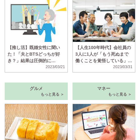
【推し活】既婚女性に聞い
【人生100年時代】会社員の
た！「夫とBTSどっちが好
3人に1人が「もう死ぬまで
き？」結果は圧倒的に…
働くことを覚悟している」と
2023/03/21
回答 年金が不十分、ボケそ
2023/03/31
う、の声
グルメ
マネー
もっと見る ＞
もっと見る ＞