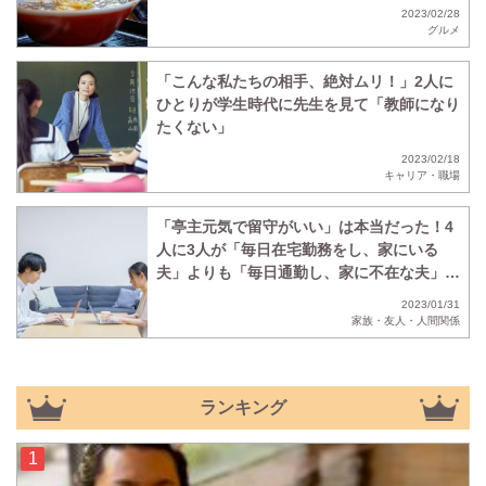
2023/02/28
グルメ
「こんな私たちの相手、絶対ムリ！」2人に
ひとりが学生時代に先生を見て「教師になり
たくない」
2023/02/18
キャリア・職場
「亭主元気で留守がいい」は本当だった！4
人に3人が「毎日在宅勤務をし、家にいる
夫」よりも「毎日通勤し、家に不在な夫」の
ほうがいいと回答
2023/01/31
家族・友人・人間関係
ランキング