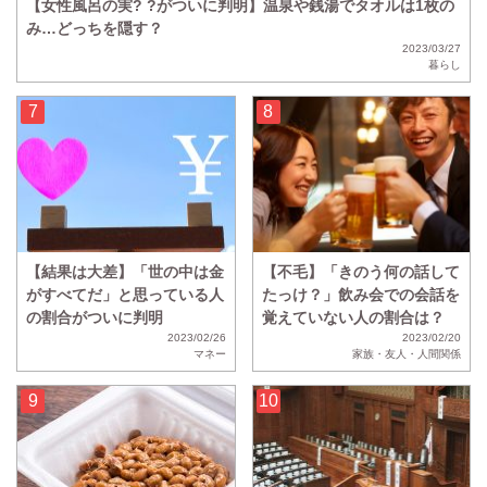
【女性風呂の実? ?がついに判明】温泉や銭湯でタオルは1枚の
み…どっちを隠す？
2023/03/27
暮らし
【結果は大差】「世の中は金
【不毛】「きのう何の話して
がすべてだ」と思っている人
たっけ？」飲み会での会話を
の割合がついに判明
覚えていない人の割合は？
2023/02/26
2023/02/20
マネー
家族・友人・人間関係