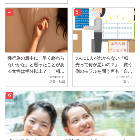
た人の割合は・・・？
性行為の最中に「早く終わら
3人に1人がわからない「転
ないかな」と思ったことがあ
売って何が悪いの？」 買う
る女性は半分以上？！「相性
側のモラルを問う声も「自力
が悪すぎてひたすら虚無の時
2023/01/11
で買わず金に物言わせる方が
2022/12/09
恋愛・結婚
暮らし
間」
悪い