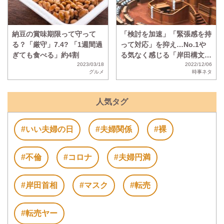
納豆の賞味期限って守って
「検討を加速」「緊張感を持
る？「厳守」7.4? 「1週間過
って対応」を抑え…No.1や
ぎても食べる」約4割
る気なく感じる「岸田構文」
2023/03/18
が決定！
2022/12/06
グルメ
時事ネタ
人気タグ
#いい夫婦の日
#夫婦関係
#裸
#不倫
#コロナ
#夫婦円満
#岸田首相
#マスク
#転売
#転売ヤー