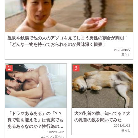
温泉や銭湯で他の人のアソコを見てしまう男性の割合が判明！
「どんな一物を持っておられるのか興味深く観察」
2023/03/27
暮らし
「ドラマあるある」の「? ?
犬の乳首の数、知ってる？犬
裸で朝を迎える」は現実でも
の乳首の数を聞いてみた
あるあるなのか？性行為のあ
2023/01/18
暮らし
と「? ?裸で寝る」と回答し
2022/12/02
エンタメ
,
暮らし