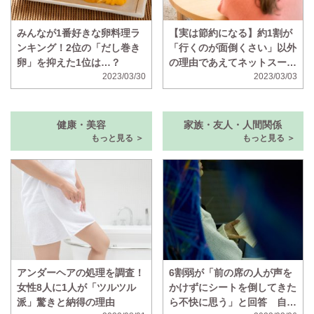
みんなが1番好きな卵料理ラ
【実は節約になる】約1割が
ンキング！2位の「だし巻き
「行くのが面倒くさい」以外
卵」を抑えた1位は…？
の理由であえてネットスーパ
2023/03/30
ーを使うと判明
2023/03/03
健康・美容
家族・友人・人間関係
もっと見る ＞
もっと見る ＞
アンダーヘアの処理を調査！
6割弱が「前の席の人が声を
女性8人に1人が「ツルツル
かけずにシートを倒してきた
派」驚きと納得の理由
ら不快に思う」と回答 自分