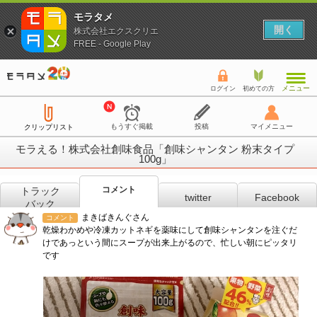
モラタメ
開く
株式会社エクスクリエ
FREE - Google Play
メニュー
ログイン
初めての方
もうすぐ掲載
投稿
マイメニュー
クリップリスト
モラえる！株式会社創味食品「創味シャンタン 粉末タイプ
100g」
コメント
トラック
twitter
Facebook
バック
まきばきんぐさん
コメント
乾燥わかめや冷凍カットネギを薬味にして創味シャンタンを注ぐだ
けであっという間にスープが出来上がるので、忙しい朝にピッタリ
です