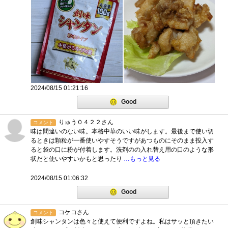
2024/08/15 01:21:16
Good
りゅう０４２２さん
コメント
味は間違いのない味。本格中華のいい味がします。最後まで使い切
るときは顆粒が一番使いやすそうですがあつものにそのまま投入す
ると袋の口に粉が付着します。洗剤のの入れ替え用の口のような形
状だと使いやすいかもと思ったり
…もっと見る
2024/08/15 01:06:32
Good
コケコさん
コメント
創味シャンタンは色々と使えて便利ですよね。私はサッと頂きたい