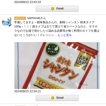
2024/08/15 23:43:33
Good
saemizukiさん
コメント
常備してますよ～創味食品さんの、創味シャンタン 粉末タイプ
100g～！！！袋タイプは立てて置けて省スペースなのと、サラサ
ラなのでお湯で溶かしたり温める必要等が無く料理のタイプを選ば
ないところがいい！ドレッシン
…もっと見る
2024/08/15 22:54:21
Good