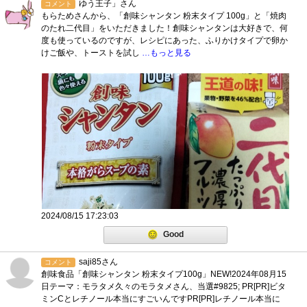
ゆう王子」さん
コメント
もらためさんから、「創味シャンタン 粉末タイプ 100g」と「焼肉
のたれ二代目」をいただきました！創味シャンタンは大好きで、何
度も使っているのですが、レシピにあった、ふりかけタイプで卵か
けご飯や、トーストを試し
…もっと見る
2024/08/15 17:23:03
Good
saji85さん
コメント
創味食品「創味シャンタン 粉末タイプ100g」NEW!2024年08月15
日テーマ：モラタメ久々のモラタメさん、当選#9825; PR[PR]ビタ
ミンCとレチノール本当にすごいんですPR[PR]レチノール本当に