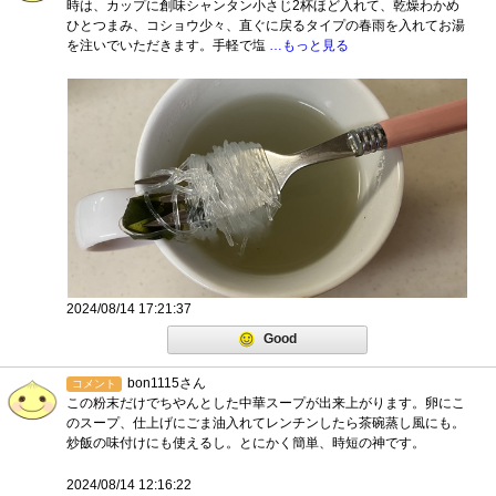
時は、カップに創味シャンタン小さじ2杯ほど入れて、乾燥わかめ
ひとつまみ、コショウ少々、直ぐに戻るタイプの春雨を入れてお湯
を注いでいただきます。手軽で塩
…もっと見る
2024/08/14 17:21:37
Good
bon1115さん
コメント
この粉末だけでちやんとした中華スープが出来上がります。卵にこ
のスープ、仕上げにごま油入れてレンチンしたら茶碗蒸し風にも。
炒飯の味付けにも使えるし。とにかく簡単、時短の神です。
2024/08/14 12:16:22