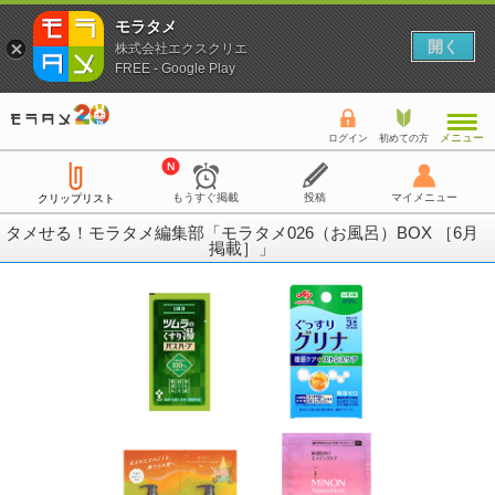
モラタメ
開く
株式会社エクスクリエ
FREE - Google Play
メニュー
ログイン
初めての方
もうすぐ掲載
投稿
マイメニュー
クリップリスト
タメせる！モラタメ編集部「モラタメ026（お風呂）BOX ［6月
掲載］」