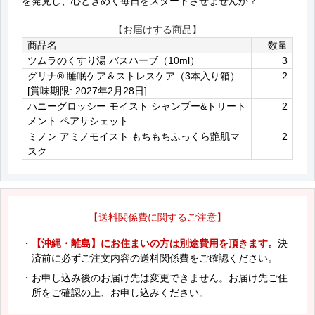
を発見し、心ときめく毎日をスタートさせませんか？
【お届けする商品】
商品名
数量
ツムラのくすり湯 バスハーブ（10ml）
3
グリナ® 睡眠ケア＆ストレスケア（3本入り箱）
2
[賞味期限: 2027年2月28日]
ハニーグロッシー モイスト シャンプー&トリート
2
メント ペアサシェット
ミノン アミノモイスト もちもちふっくら艶肌マ
2
スク
【送料関係費に関するご注意】
・
【沖縄・離島】にお住まいの方は別途費用を頂きます。
決
済前に必ずご注文内容の送料関係費をご確認ください。
・お申し込み後のお届け先は変更できません。お届け先ご住
所をご確認の上、お申し込みください。