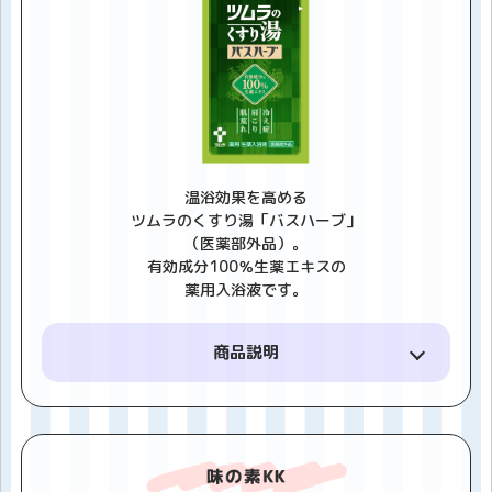
温浴効果を高める
ツムラのくすり湯「バスハーブ」
（医薬部外品）。
有効成分100％生薬エキスの
薬用入浴液です。
商品説明
6種の生薬（トウキ、センキュウ、チンピ、ハマボウ
フウ、ハッカ、カミツレ）の作用で、温浴効果を高
め、冷え症や肩こり、腰痛、疲れ、肌荒れを緩和し
ます。