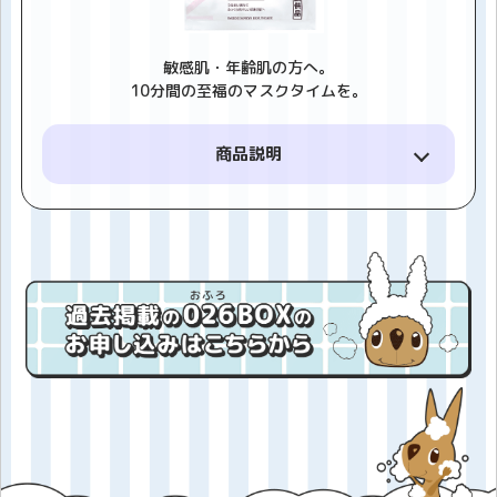
敏感肌・年齢肌の方へ。
10分間の至福のマスクタイムを。
商品説明
*
とろみのある美容液が肌にしっかり浸透
。もちもち
ふっくら肌へ。
■乾燥が気になる目元、たるみが気になるあご下ま
で覆ってフィットし、うるおいを与えます
■濃厚なとろみ美容液が角質層まで浸透。うるおい
を実感できるふっくらした肌へ
*角質層まで
エイジングケア：年齢に応じたお手入れ
内容量
24mL（1枚あたり）
価格
375円（税別）相当