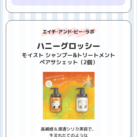
【機能性表示】
本品にはグリシンとGABAが含まれます。グリシンは
すみやかに深睡眠をもたらし、睡眠の質の向上（熟
眠感の改善）や、起床時の爽快感のあるよい目覚
め、日中の眠気の改善、疲労感の軽減、作業効率の
向上に役立つことが報告されています。GABAには仕
ハニーグロッシー
事や勉強、家事などによる一時的な精神的ストレス
モイスト シャンプー&トリートメント
や疲労感の軽減およびリラックス作用があることが
ペアサシェット（2個）
報告されています。
内容量
３回分
価格
オープン価格
高補修＆浸透シリカ美容で、
生まれたてのような