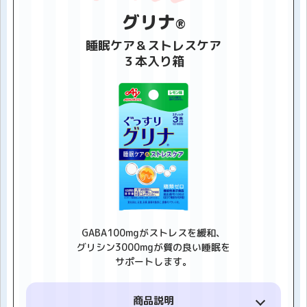
お湯にすぐに広がる液体タイプで、生薬独特の香り
と自然な草色のお湯を心ゆくまで楽しめます。
グリナ
®
睡眠ケア＆ストレスケア
３本入り箱
内容量
10ml
価格
150円（税別）相当
（モラタメ調べ）
GABA100mgがストレスを緩和、
グリシン3000mgが質の良い睡眠を
サポートします。
商品説明