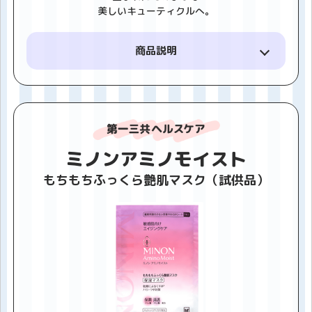
美しいキューティクルへ。
商品説明
◆高補修成分：18種のアミノ酸と保水機能を高める
5種のハチミツ由来保湿成分を配合
◆高浸透成分：独自製法で抽出した植物由来シリカ
をブースター成分として配合
◆摩擦ダメージや洗い流し時の毛先の絡まりを抑制
ミノンアミノモイスト
する、こだわりの濃密もっちり泡シャンプー
◆ジャスミンフローラルの香り
もちもちふっくら艶肌マスク（試供品）
内容量
各10（ml/g）
価格
440円(税込)