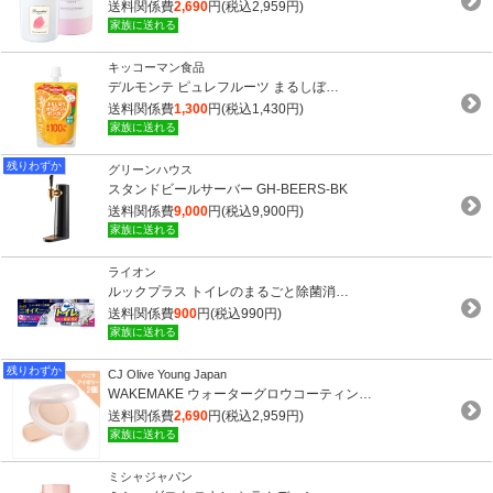
送料関係費
2,690
円(税込2,959円)
家族に送れる
キッコーマン食品
デルモンテ ピュレフルーツ まるしぼ…
送料関係費
1,300
円(税込1,430円)
家族に送れる
残りわずか
グリーンハウス
スタンドビールサーバー GH-BEERS-BK
送料関係費
9,000
円(税込9,900円)
家族に送れる
ライオン
ルックプラス トイレのまるごと除菌消…
送料関係費
900
円(税込990円)
家族に送れる
残りわずか
CJ Olive Young Japan
WAKEMAKE ウォーターグロウコーティン…
送料関係費
2,690
円(税込2,959円)
家族に送れる
ミシャジャパン