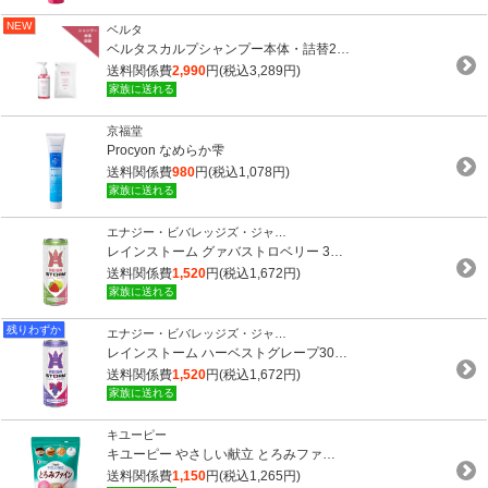
NEW
ベルタ
ベルタスカルプシャンプー本体・詰替2…
送料関係費
2,990
円(税込3,289円)
家族に送れる
京福堂
Procyon なめらか雫
送料関係費
980
円(税込1,078円)
家族に送れる
エナジー・ビバレッジズ・ジャ…
レインストーム グァバストロベリー 3…
送料関係費
1,520
円(税込1,672円)
家族に送れる
残りわずか
エナジー・ビバレッジズ・ジャ…
レインストーム ハーベストグレープ30…
送料関係費
1,520
円(税込1,672円)
家族に送れる
キユーピー
キユーピー やさしい献立 とろみファ…
送料関係費
1,150
円(税込1,265円)