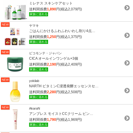
ミレナス スキンケアセット
送料関係費
1,890
円(税込2,079円)
家族に送れる
NEW
ヤマキ
ごはんにかけるふわふわいわし削り4点…
送料関係費
1,250
円(税込1,375円)
家族に送れる
NEW
ピコモンテ・ジャパン
CICA オールインワンゲル×3個
送料関係費
2,190
円(税込2,409円)
家族に送れる
NEW
yokilab
NARTH ビタミンC浸透発酵エッセンスセ…
送料関係費
2,280
円(税込2,508円)
家族に送れる
NEW
AkaraN
アンブレス モイストCCクリーム ピン…
送料関係費
1,790
円(税込1,969円)
家族に送れる