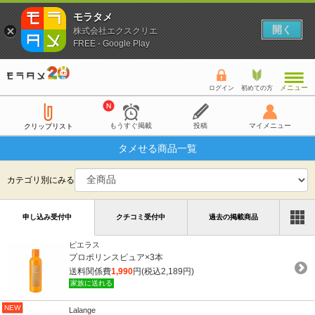
モラタメ
開く
株式会社エクスクリエ
FREE - Google Play
メニュー
ログイン
初めての方
もうすぐ掲載
投稿
マイメニュー
クリップリスト
タメせる商品一覧
カテゴリ別にみる
申し込み受付中
クチコミ受付中
過去の掲載商品
ピエラス
プロポリンスピュア×3本
送料関係費
1,990
円(税込2,189円)
家族に送れる
NEW
Lalange