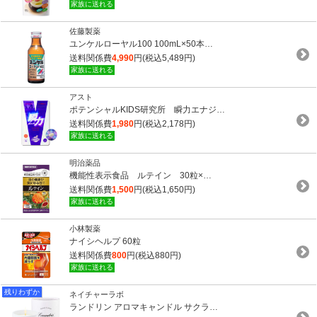
家族に送れる
佐藤製薬
ユンケルローヤル100 100mL×50本…
送料関係費
4,990
円(税込5,489円)
家族に送れる
アスト
ポテンシャルKIDS研究所 瞬力エナジ…
送料関係費
1,980
円(税込2,178円)
家族に送れる
明治薬品
機能性表示食品 ルテイン 30粒×…
送料関係費
1,500
円(税込1,650円)
家族に送れる
小林製薬
ナイシヘルプ 60粒
送料関係費
800
円(税込880円)
家族に送れる
残りわずか
ネイチャーラボ
ランドリン アロマキャンドル サクラ…