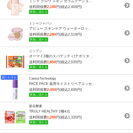
ミシャ グロウ スキン セラムデーショ…
送料関係費
2,190
円(税込2,409円)
家族に送れる
ミシャジャパン
アピュー スキンケア ウォーターロッ…
送料関係費
2,290
円(税込2,519円)
家族に送れる
ニップン
オーマイ2種のスパゲッティ(ナポリタ…
送料関係費
1,850
円(税込2,035円)
家族に送れる
残りわずか
CaetusTechnology
FACE FACE 薬用モイストリペアエッセ…
送料関係費
2,450
円(税込2,695円)
家族に送れる
新谷酵素
TRULY HEALTHY 2種4点
送料関係費
1,200
円(税込1,320円)
家族に送れる