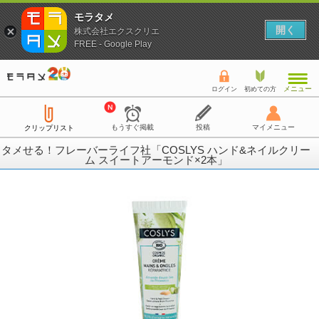
モラタメ
開く
株式会社エクスクリエ
FREE - Google Play
メニュー
ログイン
初めての方
もうすぐ掲載
投稿
マイメニュー
クリップリスト
タメせる！フレーバーライフ社「COSLYS ハンド&ネイルクリー
ム スイートアーモンド×2本」