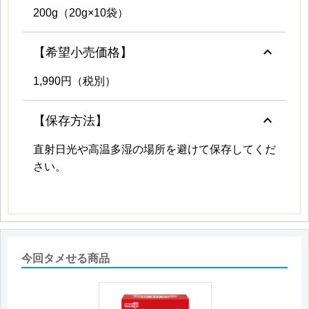
200g（20g×10袋）
keyboard_arrow_up
【希望小売価格】
1,990円（税別）
keyboard_arrow_up
【保存方法】
直射日光や高温多湿の場所を避けて保存してくだ
さい。
今回タメせる商品