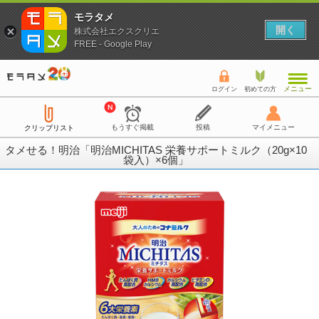
モラタメ
開く
株式会社エクスクリエ
FREE - Google Play
メニュー
ログイン
初めての方
もうすぐ掲載
投稿
マイメニュー
クリップリスト
タメせる！明治「明治MICHITAS 栄養サポートミルク（20g×10
袋入）×6個」