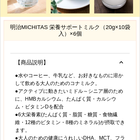
明治MICHITAS 栄養サポートミルク（20g×10袋
入）×6個
keyboard_arrow_up
【商品説明】
●水やコーヒー、牛乳など、お好きなものに溶か
して飲める大人のためのコナミルク。
●アクティブに動きたいミドル～シニア層のため
に、HMBカルシウム、たんぱく質・カルシウ
ム・ビタミンDを配合
●6大栄養素(たんぱく質・脂質・糖質・食物繊
維・12種のビタミン・8種のミネラル)が摂取でき
ます。
●大人のための健康にうれしいDHA、MCT、フラ