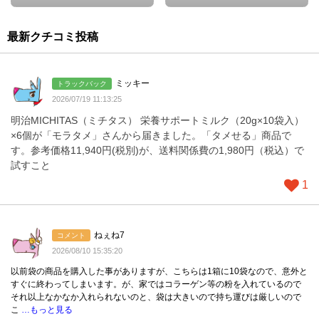
最新クチコミ投稿
ミッキー
トラックバック
2026/07/19 11:13:25
明治MICHITAS（ミチタス） 栄養サポートミルク（20g×10袋入）
×6個が「モラタメ」さんから届きました。「タメせる」商品で
す。参考価格11,940円(税別)が、送料関係費の1,980円（税込）で
試すこと
1
ねぇね7
コメント
2026/08/10 15:35:20
以前袋の商品を購入した事がありますが、こちらは1箱に10袋なので、意外と
すぐに終わってしまいます。が、家ではコラーゲン等の粉を入れているので
それ以上なかなか入れられないのと、袋は大きいので持ち運びは厳しいので
こ
…もっと見る