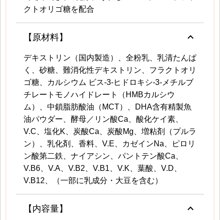
クトオリゴ糖を配合
keyboard_arrow_up
【原材料】
デキストリン（国内製造）、全粉乳、乳清たんぱ
く、砂糖、難消化性デキストリン、フラクトオリ
ゴ糖、カルシウム ビス-3-ヒドロキシ-3-メチルブ
チレートモノハイドレート（HMBカルシウ
ム）、中鎖脂肪酸油（MCT）、DHA含有精製魚
油パウダー、酵母／リン酸Ca、酸化ケイ素、
V.C、塩化K、炭酸Ca、炭酸Mg、増粘剤（プルラ
ン）、乳化剤、香料、V.E、カゼインNa、ピロリ
ン酸第二鉄、ナイアシン、パントテン酸Ca、
V.B6、V.A、V.B2、V.B1、V.K、葉酸、V.D、
V.B12、（一部に乳成分・大豆を含む）
keyboard_arrow_up
【内容量】