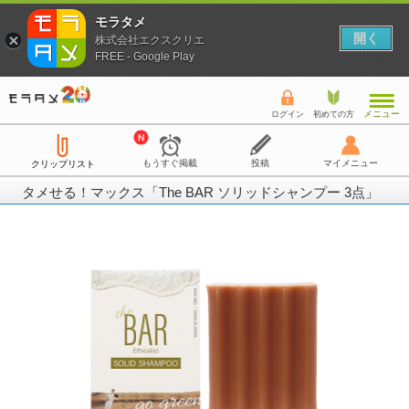
モラタメ
開く
株式会社エクスクリエ
FREE - Google Play
メニュー
ログイン
初めての方
もうすぐ掲載
投稿
マイメニュー
クリップリスト
タメせる！マックス「The BAR ソリッドシャンプー 3点」