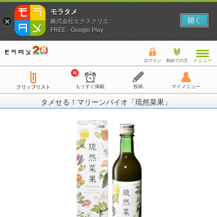
モラタメ
開く
株式会社エクスクリエ
FREE - Google Play
メニュー
ログイン
初めての方
もうすぐ掲載
投稿
マイメニュー
クリップリスト
タメせる！マリーンバイオ「琉然菜果」