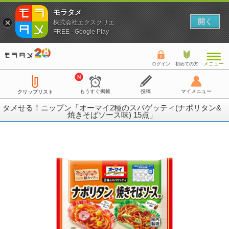
モラタメ
開く
株式会社エクスクリエ
FREE - Google Play
メニュー
ログイン
初めての方
もうすぐ掲載
投稿
マイメニュー
クリップリスト
タメせる！ニップン「オーマイ2種のスパゲッティ(ナポリタン&
焼きそばソース味) 15点」