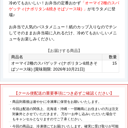
冷めてもおいしい！お弁当の定番おかず
「オーマイ2種のスパ
ゲッティ(ナポリタン&焼きそばソース味) 」
がモラタメに登
場♪
お弁当で人気のパスタメニュー！紙のカップ入りなのでチン
してそのままお弁当箱に入れるだけ、冷めてもおいしいメニ
ューをお楽しみください。
【お届けする商品】
商品名
数量
オーマイ2種のスパゲッティ(ナポリタン&焼きそ
15
ばソース味) [賞味期限: 2026年10月21日]
【クール便配送の重要事項につき必ずご確認ください】
・商品到着後は速やかに冷凍庫に保管をお願いいたします。
・今回は配送の関係上、北海道・沖縄・一部離島にお住まいの方は注文
対象外とさせていただきます。 万が一お申し込みいただいた場合で
もキャンセルとなりますのでご了承ください。
・今回の商品は、冷凍便にてお届けいたします。確実に受け取りが可能