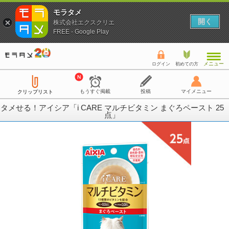
モラタメ
開く
株式会社エクスクリエ
FREE - Google Play
メニュー
ログイン
初めての方
もうすぐ掲載
投稿
マイメニュー
クリップリスト
タメせる！アイシア「i CARE マルチビタミン まぐろペースト 25
点」