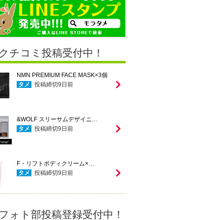
クチコミ投稿受付中！
NMN PREMIUM FACE MASK×3個
タメ
投稿締切
9
日前
&WOLF スリーサムデザイニ…
タメ
投稿締切
9
日前
F・リフトボディクリーム×…
タメ
投稿締切
9
日前
フォト部投稿登録受付中！