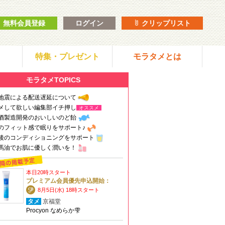
無料会員登録
ログイン
クリップリスト
特集・プレゼント
モラタメとは
モラタメTOPICS
地震による配送遅延について
メして欲しい編集部イチ押し
オススメ
酒製造開発のおいしいのど飴
のフィット感で眠りをサポート♪
後のコンディショニングをサポート
馬油でお肌に優しく潤いを！
本日20時スタート
プレミアム会員優先申込開始：
8月5日(水) 18時スタート
タメ
京福堂
Procyon なめらか雫