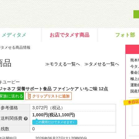
メディタメ
お店でタメす商品
フォト部
でタメせる商品情報
熊本
商品
≫モラえる一覧へ
≫タメせる一覧へ
今タ
養命
極上
キユーピー
運動
ジャネフ 栄養サポート食品 ファインケア いちご味 12点
国産
家族に送れる
クリップリストに追加
参考価格
3,072円（税込）
1,000円(税込1,100円)
送料関係費
この費用だけでタメせます♪
残数
0
申込開始日
2026年06月27日(土) 20時00分