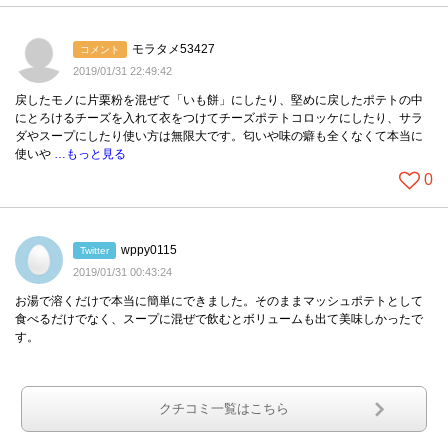
モラタメ53427
コメント
2019/01/31 22:49:42
戻したモノに片栗粉を混ぜて「いも餅」にしたり、堅めに戻したポテトの中
にとろけるチーズを入れて衣をつけてチーズポテトコロッケにしたり、サラ
ダやスープにしたり使い方は無限大です。匂いや味の癖も全くなくて本当に
使いや
…もっと見る
0
wppy0115
Twitter
2019/01/31 00:43:24
お湯で溶くだけで本当に簡単にできました。そのままマッシュポテトとして
食べるだけでなく、スープに混ぜで飲むとボリュームも出て美味しかったで
す。
クチコミ一覧はこちら