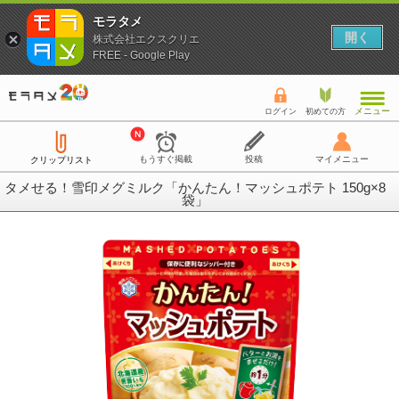
モラタメ
開く
株式会社エクスクリエ
FREE - Google Play
メニュー
ログイン
初めての方
もうすぐ掲載
投稿
マイメニュー
クリップリスト
タメせる！雪印メグミルク「かんたん！マッシュポテト 150g×8
袋」