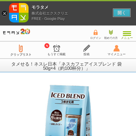
モラタメ
開く
株式会社エクスクリエ
FREE - Google Play
メニュー
ログイン
初めての方
もうすぐ掲載
投稿
マイメニュー
クリップリスト
タメせる！ネスレ日本「ネスカフェアイスブレンド 袋
50g×4（約100杯分）」