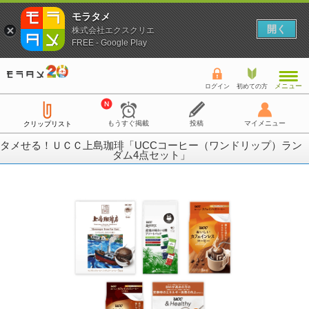
モラタメ
開く
株式会社エクスクリエ
FREE - Google Play
メニュー
ログイン
初めての方
もうすぐ掲載
投稿
マイメニュー
クリップリスト
タメせる！ＵＣＣ上島珈琲「UCCコーヒー（ワンドリップ）ラン
ダム4点セット」