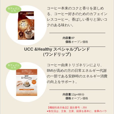
コーヒー本来のコクと香りを楽しめ
る、コーヒー好きのためのカフェイン
レスコーヒー。香ばしい香りと深いコ
クのある味わい。
内容量
8P
価格
オープン価格
UCC &Healthy スペシャルブレンド
（ワンドリップ）
コーヒー由来トリゴネリンにより、
BMIが高めの方の日常エネルギー代謝
の一部である安静時のエネルギー消費
の向上をサポート。
内容量
12g×4杯分
価格
オープン価格
【機能性表示食品】届出番号：J50
●食生活は、主食、主菜、副菜を基本に、食事のバラ