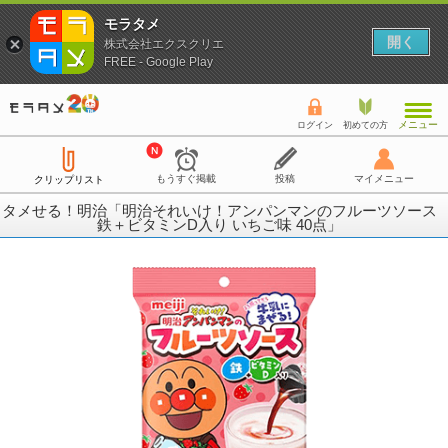
モラタメ
開く
株式会社エクスクリエ
FREE - Google Play
メニュー
ログイン
初めての方
もうすぐ掲載
投稿
マイメニュー
クリップリスト
タメせる！明治「明治それいけ！アンパンマンのフルーツソース
鉄＋ビタミンD入り いちご味 40点」