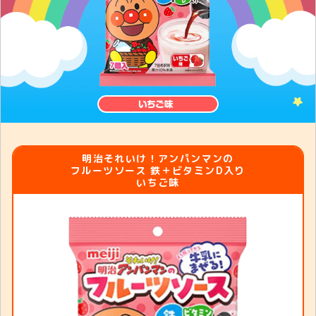
明治それいけ！アンパンマンの
フルーツソース 鉄＋ビタミンD入り
いちご味