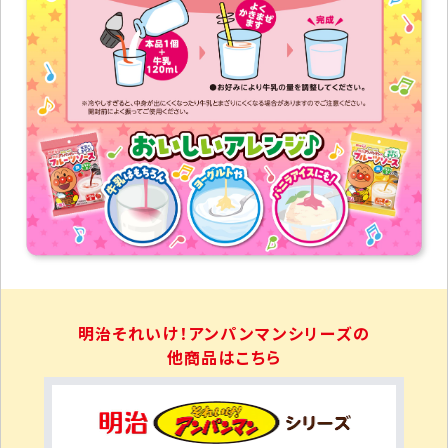
ース）、クチナシ色素、ピロリン酸第
二鉄、ビタミンD
内容量
20ml×7
保存方法
直射日光や高温多湿を避けて保存
してください。
【注意事項】
●
ポーションのふちを持ってゆっくりとお開けく
ださい。胴体部分を持って開けると中身が飛び
出すおそれがあります。
●
冷やしすぎると、中身が出にくくなったり牛乳
とまざりにくくなる場合がありますのでご注意く
ださい。開封前によく振ってご使用ください。
●
ポーション開封後は一度に使い切り、まぜた
あとはすみやかにお召し上がりください。
●
製品の特性上、まぜるとソースの一部がゼリ
明治それいけ！アンパンマンシリーズの
ーのような食感に変わります。
他商品はこちら
●
製品中に原材料由来の沈殿または浮遊物が
見られる場合がありますが、品質には問題あり
ません。
●
離乳完了後を目安にお飲みください。