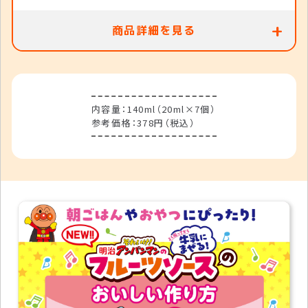
栄養成分表示
商品詳細を見る
1個（20ml）当たり
エネルギー
8kcal
たんぱく質
0.1g
脂質
0g
内容量：140ml（20ml×7個）
炭水化物
2.0g
参考価格：378円（税込）
食塩相当量
0.09g
鉄
1.17mg
ビタミンD
1.14～5.66μg
商品概要
名称
清涼飲料水（希釈用）
原材料名
濃縮いちご果汁（チリ製造）、果糖ぶ
どう糖液糖／安定剤（増粘多糖
類）、酸味料、メタリン酸Na、香料、
甘味料（アセスルファムK、スクラロ