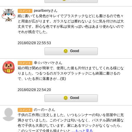
pearlberryさん
コメント
紙に書いても発色がキレイでプラスチックなどにも書けるので色々
と用途が広がります。ガラスなどは擦れないように気を付ければ大
丈夫です。肝心な色ですが私は蛍光っぽい色はあまり使わないので
それが残念でした。
2018/02/28 22:55:53
Good
幸☆バケバケさん
コメント
箱の明け閉めが簡単で、使用した後も片付けまでしてくれる様にな
りました。つるつるのガラスやプラッチックにも綺麗に書けるの
で、いたる所に落書きが…(笑)
2018/02/28 22:54:20
Good
の～の～さん
コメント
子供の工作用に注文しました。いつもシンナーの匂いを部屋中に充
満させていました。このインクは匂いもなく、パステル調の綺麗な
色で子供も大喜びしています。家にあるマジックがなくなったら、
このシリーズで今後も揃えたいと
…もっと見る