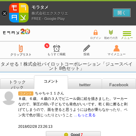
モラタメ
開く
株式会社エクスクリエ
FREE - Google Play
メニュー
ログイン
初めての方
もうすぐ掲載
投稿
マイメニュー
クリップリスト
タメせる！株式会社パイロットコーポレーション「ジュースペイ
ント 8色セット」
コメント
トラック
twitter
Facebook
バック
ちゃちゃ１１さん
コメント
８歳、６歳、４歳の３人でビニール袋に絵を描きました。マーカー
なので、筆圧の弱い子どもでも発色がいいです。乾く前に擦ると剥
げてしまうので、面を塗ると思うようには色が乗らなかったり、ペ
ン先で色が混じったりということ
…もっと見る
2018/02/28 23:26:13
Good
7