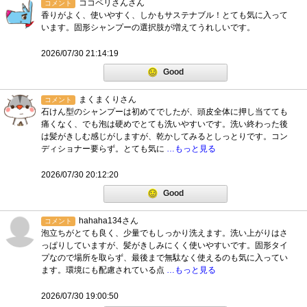
ココペリさんさん
コメント
香りがよく、使いやすく、しかもサステナブル！とても気に入って
います。固形シャンプーの選択肢が増えてうれしいです。
2026/07/30 21:14:19
Good
まくまくりさん
コメント
石けん型のシャンプーは初めてでしたが、頭皮全体に押し当てても
痛くなく、でも泡は硬めでとても洗いやすいです。洗い終わった後
は髪がきしむ感じがしますが、乾かしてみるとしっとりです。コン
ディショナー要らず。とても気に
…もっと見る
2026/07/30 20:12:20
Good
hahaha134さん
コメント
泡立ちがとても良く、少量でもしっかり洗えます。洗い上がりはさ
っぱりしていますが、髪がきしみにくく使いやすいです。固形タイ
プなので場所を取らず、最後まで無駄なく使えるのも気に入ってい
ます。環境にも配慮されている点
…もっと見る
2026/07/30 19:00:50