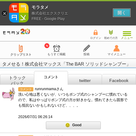
モラタメ
開く
株式会社エクスクリエ
FREE - Google Play
メニュー
ログイン
初めての方
もうすぐ掲載
投稿
マイメニュー
クリップリスト
タメせる！株式会社マックス「The BAR ソリッドシャンプー」
コメント
トラック
twitter
Facebook
バック
runrunmamaさん
コメント
洗い心地は悪くないが、いつもポンプ式のシャンプーに慣れている
ので、私はやっぱりポンプ式の方が好きかな。慣れてきたら固形で
も抵抗ないかもしれないけど、、、。
2026/07/31 06:26:14
Good