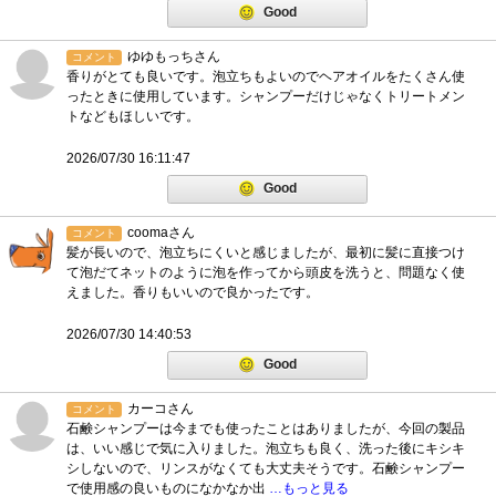
Good
ゆゆもっちさん
コメント
香りがとても良いです。泡立ちもよいのでヘアオイルをたくさん使
ったときに使用しています。シャンプーだけじゃなくトリートメン
トなどもほしいです。
2026/07/30 16:11:47
Good
coomaさん
コメント
髪が長いので、泡立ちにくいと感じましたが、最初に髪に直接つけ
て泡だてネットのように泡を作ってから頭皮を洗うと、問題なく使
えました。香りもいいので良かったです。
2026/07/30 14:40:53
Good
カーコさん
コメント
石鹸シャンプーは今までも使ったことはありましたが、今回の製品
は、いい感じで気に入りました。泡立ちも良く、洗った後にキシキ
シしないので、リンスがなくても大丈夫そうです。石鹸シャンプー
で使用感の良いものになかなか出
…もっと見る