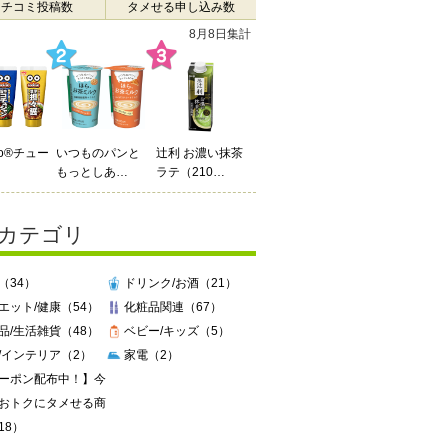
クチコミ投稿数
タメせる申し込み数
7月27日 ～ 8月2日
Do®チュー
辻利 お濃い抹茶
enn you3種飲み
ラテ（210…
比…
カテゴリ
（34）
ドリンク/お酒（21）
エット/健康（54）
化粧品関連（67）
品/生活雑貨（48）
ベビー/キッズ（5）
/インテリア（2）
家電（2）
ーポン配布中！】今
おトクにタメせる商
18）