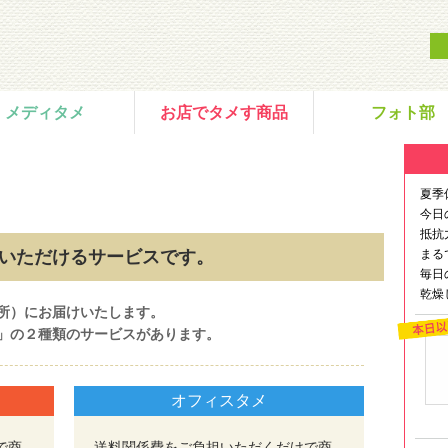
メディタメ
お店でタメす商品
フォト部
夏季
今日
抵抗
いただけるサービスです。
まる
毎日
乾燥
所）にお届けいたします。
」の２種類のサービスがあります。
オフィスタメ
で商
送料関係費をご負担いただくだけで商