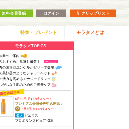
無料会員登録
ログイン
クリップリスト
特集・プレゼント
モラタメとは
モラタメTOPICS
休業のご案内
のおすすめ、見逃し厳禁！！
オススメ
力の改善◎ユンケルがゼリーで登場
で美顔器のようなシャワーヘッド
の活力を高めるエナジードリンク
しがちな手肌のためのご褒美ケア
8月10日(月) 18時スタート
プレミアム会員優先申込開始：
8月7日(金) 18時スタート
タメ
ピエラス
プロポリンスピュア×3本