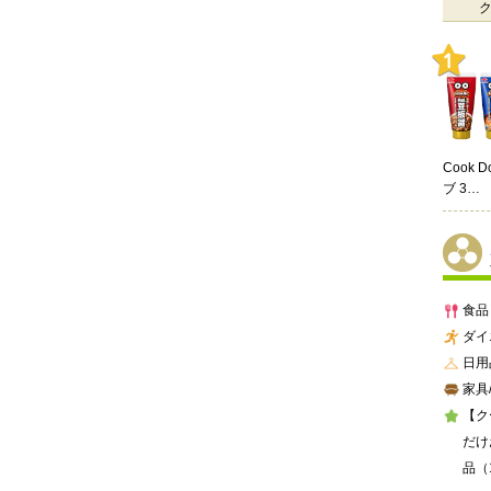
Cook 
ブ 3…
食品
ダイ
日用
家具
【ク
だけ
品（