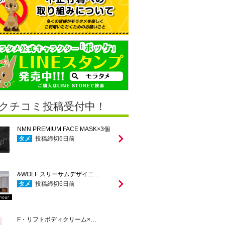
クチコミ投稿受付中！
NMN PREMIUM FACE MASK×3個
タメ
投稿締切
6
日前
&WOLF スリーサムデザイニ…
タメ
投稿締切
6
日前
F・リフトボディクリーム×…