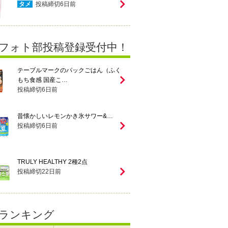
タメ
投稿締切
6
日前
フォト部投稿登録受付中！
テーブルマークのパックごはん（ふく
もち食感 国産こ…
投稿締切
6
日前
昔懐かしいレモンかき氷サワー&…
投稿締切
6
日前
TRULY HEALTHY 2種2点
投稿締切
22
日前
ランキング