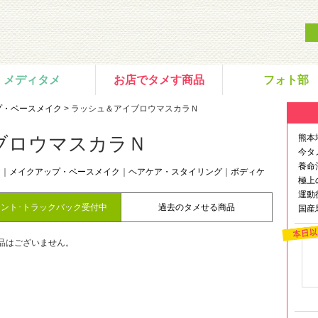
メディタメ
お店でタメす商品
フォト部
プ・ベースメイク
> ラッシュ＆アイブロウマスカラＮ
熊本
ブロウマスカラＮ
今タ
養命
ア
｜
メイクアップ・ベースメイク
｜
ヘアケア・スタイリング
｜
ボディケ
極上
運動
メント･トラックバック受付中
過去のタメせる商品
国産
品はございません。