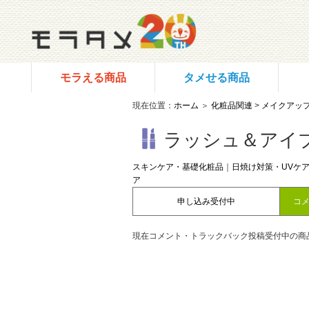
モラえる商品
タメせる商品
現在位置：
ホーム
＞
化粧品関連
>
メイクアッ
ラッシュ＆アイ
スキンケア・基礎化粧品
｜
日焼け対策・UVケ
ア
申し込み受付中
コ
現在コメント・トラックバック投稿受付中の商