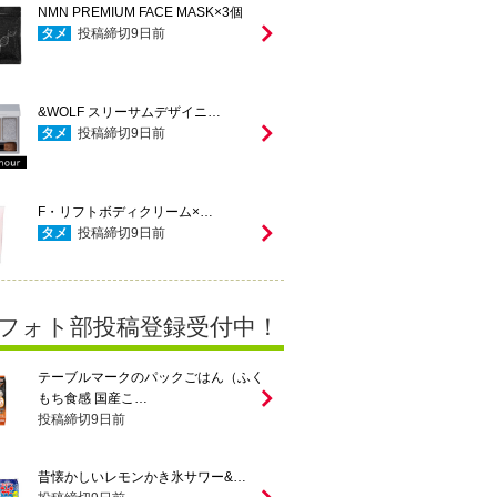
NMN PREMIUM FACE MASK×3個
タメ
投稿締切
9
日前
&WOLF スリーサムデザイニ…
タメ
投稿締切
9
日前
F・リフトボディクリーム×…
タメ
投稿締切
9
日前
フォト部投稿登録受付中！
テーブルマークのパックごはん（ふく
もち食感 国産こ…
投稿締切
9
日前
昔懐かしいレモンかき氷サワー&…