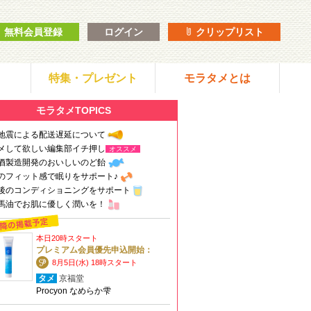
無料会員登録
ログイン
クリップリスト
特集・プレゼント
モラタメとは
モラタメTOPICS
地震による配送遅延について
メして欲しい編集部イチ押し
オススメ
酒製造開発のおいしいのど飴
のフィット感で眠りをサポート♪
後のコンディショニングをサポート
馬油でお肌に優しく潤いを！
本日20時スタート
プレミアム会員優先申込開始：
8月5日(水) 18時スタート
タメ
京福堂
Procyon なめらか雫