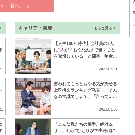
稿の一覧ページ
キャリア・職場
＞
もっと見る ＞
【人生100年時代】会社員の3人
果
に1人が「もう死ぬまで働くこと
を覚悟している」と回答 年金が
不十分、ボケそう、の声
21
2023/03/31
言われてもっともやる気が失せる
ン
上司構文ランキング発表！「そん
なの常識でしょ？」「言っている
意味わかる？」を抑えた1位は
21
2023/03/30
ゆ
「こんな私たちの相手、絶対ム
す
リ！」2人にひとりが学生時代に