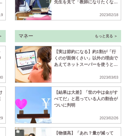
な
先生を見て「教師になりたくな
い」
19
2023/02/18
マネー
＞
もっと見る ＞
キ
【実は節約になる】約1割が「行
抑
くのが面倒くさい」以外の理由で
あえてネットスーパーを使うと判
明
30
2023/03/03
け
【結果は大差】「世の中は金がす
選
べてだ」と思っている人の割合が
ついに判明
29
2023/02/26
【物価高】「あれ？量が減って