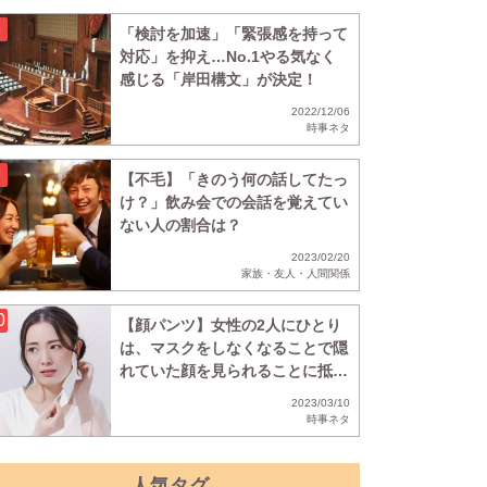
「検討を加速」「緊張感を持って
対応」を抑え…No.1やる気なく
感じる「岸田構文」が決定！
2022/12/06
時事ネタ
【不毛】「きのう何の話してたっ
け？」飲み会での会話を覚えてい
ない人の割合は？
2023/02/20
家族・友人・人間関係
【顔パンツ】女性の2人にひとり
は、マスクをしなくなることで隠
れていた顔を見られることに抵抗
があることが判明
2023/03/10
時事ネタ
人気タグ