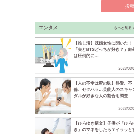
投
エンタメ
もっと見る 
【推し活】既婚女性に聞いた！
「夫とBTSどっちが好き？」結
は圧倒的に…
2023/03/
【人の不幸は蜜の味】熱愛、不
倫、セクハラ…芸能人のスキャ
ダルが好きな人の割合を調査
2023/02/
【ひろゆき構文】子供が「ひろ
き」のマネをしたら？イラッと