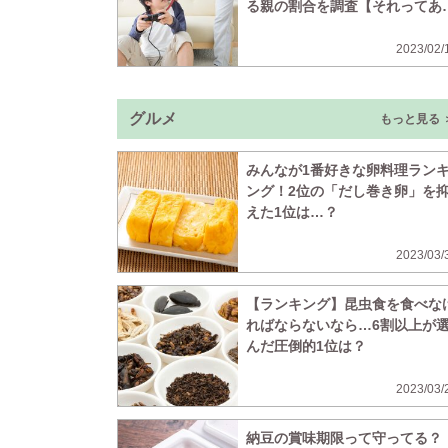
る親の割合を調査【それってあ
たの感想ですよね】
2023/02/
グルメ
もっと見る 
みんなが1番好きな卵料理ラン
ング！2位の「だし巻き卵」を
えた1位は…？
2023/03/
【ランキング】昆虫食を食べな
ればならないなら…6割以上が
んだ圧倒的1位は？
2023/03/
納豆の賞味期限って守ってる？