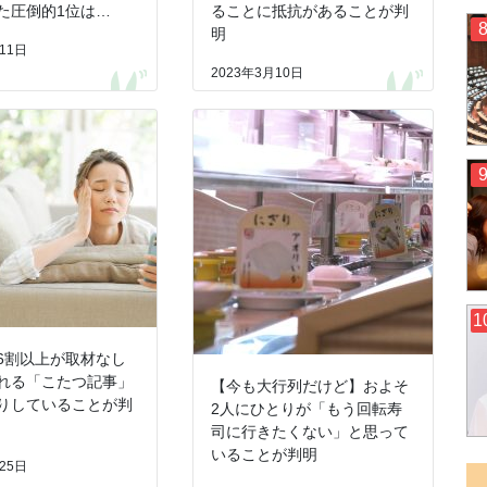
た圧倒的1位は…
ることに抵抗があることが判
明
11日
2023年3月10日
6割以上が取材なし
れる「こたつ記事」
【今も大行列だけど】およそ
りしていることが判
2人にひとりが「もう回転寿
司に行きたくない」と思って
いることが判明
25日