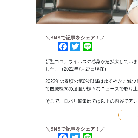
＼SNSで記事をシェア！／
Facebook
Twitter
Line
新型コロナウイルスの感染が急拡大していま
した。（2022年7月27日現在）
2022年の春頃の第6波以降はゆるやかに減
て医療機関の逼迫が様々なニュースで取り上
そこで、ロバ耳編集部では以下の内容でアン
＼SNSで記事をシェア！／
Facebook
Twitter
Line