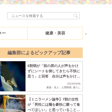
ネー
健康・美容
家族・友人
編集部によるピックアップ記事
6割弱が「前の席の人が声をかけ
ずにシートを倒してきたら不快に
思う」と回答 自分は声をかけな
いのに、声をかけずに倒されたら
2023/03/06
不快に思う人の割合も判明
家族・友人・人間関係
,
暮らし
【ミニラーメン論争】7割の女性
が「男性には麺を豪快に啜って食
べてほしい」と思っていることが