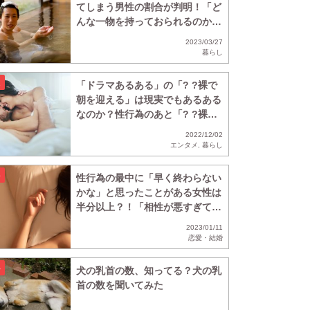
てしまう男性の割合が判明！「ど
んな一物を持っておられるのか興
味深く観察」
2023/03/27
暮らし
「ドラマあるある」の「? ?裸で
朝を迎える」は現実でもあるある
なのか？性行為のあと「? ?裸で
寝る」と回答した人の割合
2022/12/02
は・・・？
エンタメ
,
暮らし
性行為の最中に「早く終わらない
かな」と思ったことがある女性は
半分以上？！「相性が悪すぎてひ
たすら虚無の時間」
2023/01/11
恋愛・結婚
犬の乳首の数、知ってる？犬の乳
首の数を聞いてみた