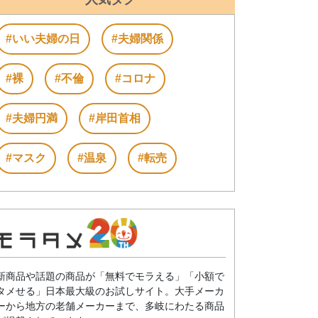
#いい夫婦の日
#夫婦関係
#裸
#不倫
#コロナ
#夫婦円満
#岸田首相
#マスク
#温泉
#転売
新商品や話題の商品が「無料でモラえる」「小額で
タメせる」日本最大級のお試しサイト。大手メーカ
ーから地方の老舗メーカーまで、多岐にわたる商品