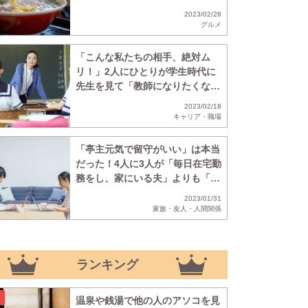
判明
2023/02/28
グルメ
「こんな私たちの相手、絶対ム
リ！」2人にひとりが学生時代に
先生を見て「教師になりたくな
い」
2023/02/18
キャリア・職場
「亭主元気で留守がいい」は本当
だった！4人に3人が「毎日在宅勤
務をし、家にいる夫」よりも「毎
日通勤し、家に不在な夫」のほう
2023/01/31
がいいと回答
家族・友人・人間関係
ランキング
温泉や銭湯で他の人のアソコを見