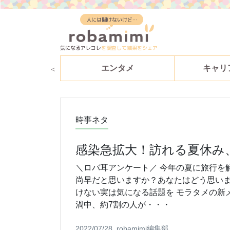
人には聞けないけど…
気になるアレコレ
を調査して結果をシェア
特集
エンタメ
キャリ
時事ネタ
感染急拡大！訪れる夏休み
＼ロバ耳アンケート／ 今年の夏に旅行を
尚早だと思いますか？あなたはどう思いま
けない実は気になる話題を モラタメの新
渦中、約7割の人が・・・
2022/07/28
robamimi編集部