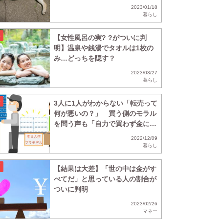
2023/01/18
暮らし
【女性風呂の実? ?がついに判
明】温泉や銭湯でタオルは1枚の
み…どっちを隠す？
2023/03/27
暮らし
3人に1人がわからない「転売って
何が悪いの？」 買う側のモラル
を問う声も「自力で買わず金に物
言わせる方が悪い
2022/12/09
暮らし
【結果は大差】「世の中は金がす
べてだ」と思っている人の割合が
ついに判明
2023/02/26
マネー