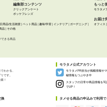
編集部コンテンツ
もっと
クリックアンケート
モラタメ
ポッケフレンズ
お届け
日用品/生活雑貨
|
ペット用品
|
趣味/学習
|
インテリア
|
ガーデニング
|
オフィス
商品
|
その他
ができる商品
モラタメ公式アカウント
目でわかる、
モラタメPR担当が掲載情報や
プリです。
秘情報もつぶやき中
検索！
スタッフの日常や商品情報を写
でUP！
交換
タメせる商品の申込みで利用で