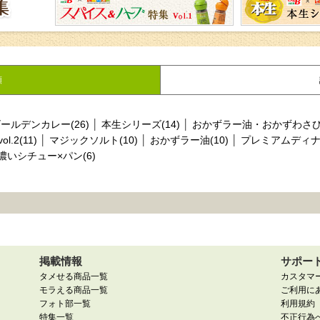
順
ールデンカレー(26)
│
本生シリーズ(14)
│
おかずラー油・おかずわさび(
.2(11)
│
マジックソルト(10)
│
おかずラー油(10)
│
プレミアムディナー
濃いシチュー×パン(6)
掲載情報
サポー
タメせる商品一覧
カスタマ
モラえる商品一覧
ご利用に
フォト部一覧
利用規約
特集一覧
不正行為