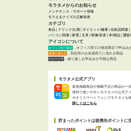
モラタメからのお知らせ
メンテナンス・サポート情報
モラえるクイズの正解発表
カテゴリ
食品
|
ドリンク/お酒
|
ダイエット/健康
|
化粧品関連
|
パソコン関連
|
家電
|
文具
|
映像/音楽
|
本/雑誌
|
通販
アイコンについて
…オフィス宛ての発送限定で申込み
オフィス宛て限定
…別住所のお友達宛てに送れる商品
友達に送れる
…繰り返しお申込みが可能な商品
リピート可
モラタメ公式アプリ
新規掲載商品や掲載予定の商品が一
便利で使いやすいモラタメの公式ア
今すぐスマートフォンでモラタメを
詳しくはこちら
貯まったポイントは提携先ポイントに