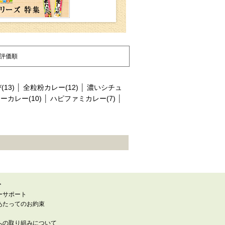
評価順
13)
│
全粒粉カレー(12)
│
濃いシチュ
カレー(10)
│
ハピファミカレー(7)
│
ト
ーサポート
あたってのお約束
への取り組みについて