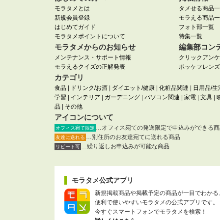
モラタメとは
タメせる商品一
新規会員登録
モラえる商品一
はじめてガイド
フォト部一覧
モラタメポイントについて
特集一覧
モラタメからのお知らせ
編集部コン
メンテナンス・サポート情報
クリックアンケ
モラえるクイズの正解発表
ポッケフレンズ
カテゴリ
食品
|
ドリンク/お酒
|
ダイエット/健康
|
化粧品関連
|
日用品/生
学習
|
インテリア
|
ガーデニング
|
パソコン関連
|
家電
|
文具
|
品
|
その他
アイコンについて
…オフィス宛ての発送限定で申込みができる商
オフィス宛て限定
…別住所のお友達宛てに送れる商品
友達に送れる
…繰り返しお申込みが可能な商品
リピート可
モラタメ公式アプリ
新規掲載商品や掲載予定の商品が一目でわかる
便利で使いやすいモラタメの公式アプリです。
今すぐスマートフォンでモラタメを検索！