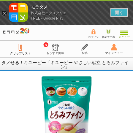
モラタメ
開く
株式会社エクスクリエ
FREE - Google Play
メニュー
ログイン
初めての方
もうすぐ掲載
投稿
マイメニュー
クリップリスト
タメせる！キユーピー「キユーピー やさしい献立 とろみファイ
ン」