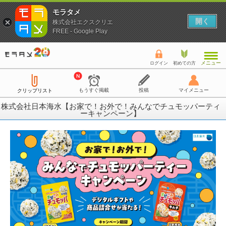
モラタメ
開く
株式会社エクスクリエ
FREE - Google Play
メニュー
ログイン
初めての方
もうすぐ掲載
投稿
マイメニュー
クリップリスト
株式会社日本海水【お家で！お外で！みんなでチュモッパーティ
ーキャンペーン】