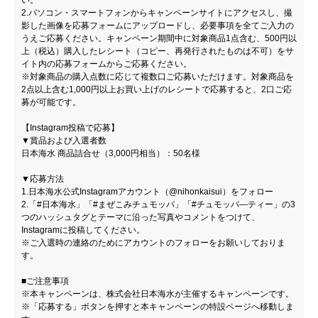
2.パソコン・スマートフォンからキャンペーンサイトにアクセスし、撮
影した画像を応募フォームにアップロードし、必要事項を全てご入力の
うえご応募ください。キャンペーン期間中に対象商品1点含む、500円以
上（税込）購入したレシート（コピー、再発行されたものは不可）をサ
イト内の応募フォームからご応募ください。
※対象商品の購入点数に応じて複数口ご応募いただけます。対象商品を
2点以上含む1,000円以上お買い上げのレシートで応募すると、2口ご応
募が可能です。
【Instagram投稿で応募】
▼賞品および入選者数
日本海水 商品詰合せ（3,000円相当）：50名様
▼応募方法
1.日本海水公式Instagramアカウント（@nihonkaisui）をフォロー
2.「#日本海水」「#まぜこみチュモッパ」「#チュモッパ―ティー」の3
つのハッシュタグとテーマに沿った写真やコメントをつけて、
Instagramに投稿してください。
※ご入選時の連絡のためにアカウントのフォローをお願いしておりま
す。
■ご注意事項
※本キャンペーンは、株式会社日本海水が主催するキャンペーンです。
※「応募する」ボタンを押すと本キャンペーンの特設ページへ移動しま