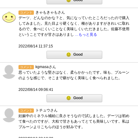
Good
きゃもきゃもさん
コメント
デーツ、どんなのかな？と、気になっていたところだったので購入
してみました。見た目より硬くなく、種がありますがきれいに取れ
るので、食べにくいことなく美味しくいただきました。佐藤不使用
ということですが甘さはありまし
…もっと見る
2022/08/14 11:37:15
Good
kgmasaさん
コメント
思っていたような堅さはなく、柔らかかったです。味も、プルーン
のような感じで、そこまで癖がなく美味しく食べられました。
2022/08/14 09:06:41
Good
トチュウさん
コメント
妊娠中のミネラル補給に良さそうなので試しました。デーツは初め
て食べたのですが、大粒で甘さもあってとても美味しいです。私は
プルーンよりこちらのほうが好みです。