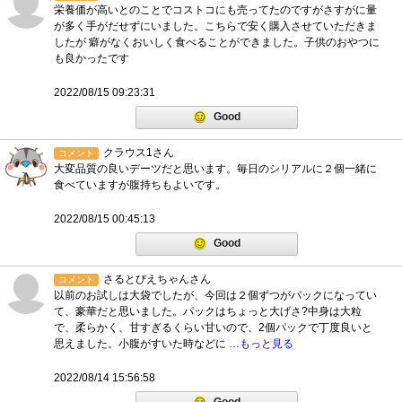
栄養価が高いとのことでコストコにも売ってたのですがさすがに量
が多く手がだせずにいました。こちらで安く購入させていただきま
したが 癖がなくおいしく食べることができました。子供のおやつに
も良かったです
2022/08/15 09:23:31
Good
クラウス1さん
コメント
大変品質の良いデーツだと思います。毎日のシリアルに２個一緒に
食べていますが腹持ちもよいです。
2022/08/15 00:45:13
Good
さるとびえちゃんさん
コメント
以前のお試しは大袋でしたが、今回は２個ずつがパックになってい
て、豪華だと思いました。パックはちょっと大げさ?中身は大粒
で、柔らかく、甘すぎるくらい甘いので、2個パックで丁度良いと
思えました。小腹がすいた時などに
…もっと見る
2022/08/14 15:56:58