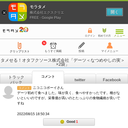
モラタメ
開く
株式会社エクスクリエ
FREE - Google Play
メニュー
ログイン
初めての方
もうすぐ掲載
投稿
マイメニュー
クリップリスト
タメせる！オタフクソース株式会社「デーツ＜なつめやしの実＞
×2袋」
コメント
トラック
twitter
Facebook
バック
ニコニコボーイさん
コメント
デーツ初めて食べました。味が良く、食べやすかったです。種がな
いといいのですが。栄養価が高いのとたっぷりの食物繊維が良いで
すね
2022/08/15 18:50:34
Good
1