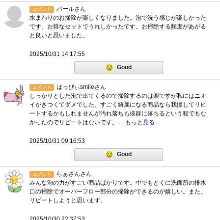
パールさん
コメント
水まわりのお掃除が楽しくなりました。泡で洗う感じが楽しかった
です。お得なセットでうれしかったです。お掃除する頻度があがる
と良いと思いました。
2025/10/31 14:17:55
Good
はっぴぃsmileさん
コメント
しっかりとした泡で出てくるので掃除するのは楽ですが私にはニオ
イがきつくてダメでした。すごく綺麗になる商品なら我慢してリピ
ートするかもしれませんが汚れ落ちも抜群に落ちるという程でもな
かったのでリピートはないです。
…もっと見る
2025/10/31 09:16:53
Good
らぁさんさん
コメント
みんな泡の力がすごい商品ばかりです。中でもとくに洗面所の排水
口の掃除でオーバーフロー部分の掃除ができるのが嬉しい。また、
リピートしようと思います。
2025/10/30 22:37:53