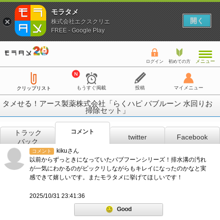
モラタメ
開く
株式会社エクスクリエ
FREE - Google Play
メニュー
ログイン
初めての方
もうすぐ掲載
投稿
マイメニュー
クリップリスト
タメせる！アース製薬株式会社「らくハピ バブルーン 水回りお
掃除セット」
コメント
トラック
twitter
Facebook
バック
kikuさん
コメント
以前からずっときになっていたバブフーンシリーズ！排水溝の汚れ
が一気にわかるのがビックリしながらもキレイになったのかなと実
感できて嬉しいです。またモラタメに挙げてほしいです！
2025/10/31 23:41:36
Good