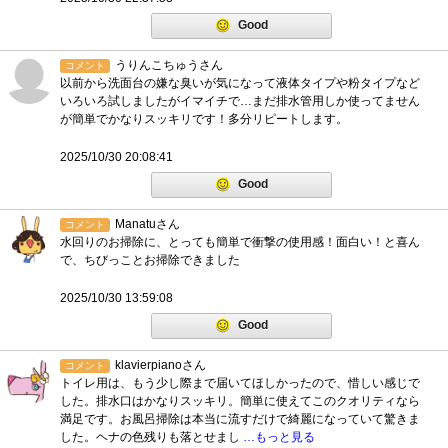
Good
うりんこちゅうさん
コメント
以前から洗面台の嫌な臭いが気になって液体タイプや粉タイプなど
いろいろ試しましたがイマイチで…まだ排水管用しか使ってません
が簡単でかなりスッキリです！多分リピートします。
2025/10/30 20:08:41
Good
Manatuさん
コメント
水回りのお掃除に、とっても簡単で衝撃の使用感！面白い！と喜ん
で、ちびっことお掃除できました
2025/10/30 13:59:08
Good
klavierpianoさん
コメント
トイレ用は、もう少し際まで届いてほしかったので、惜しい感じで
した。排水口はかなりスッキリ。簡単に使えてこのクオリティなら
満足です。お風呂掃除は本当に流すだけで綺麗になっていて驚きま
した。ヘナの色残りも落とせまし
…もっと見る