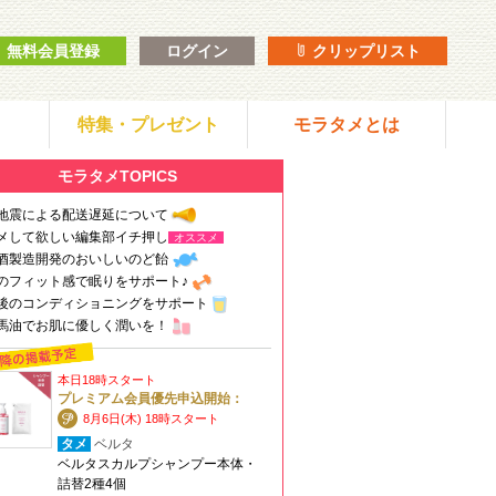
無料会員登録
ログイン
クリップリスト
特集・プレゼント
モラタメとは
モラタメTOPICS
地震による配送遅延について
メして欲しい編集部イチ押し
オススメ
酒製造開発のおいしいのど飴
のフィット感で眠りをサポート♪
後のコンディショニングをサポート
馬油でお肌に優しく潤いを！
本日18時スタート
プレミアム会員優先申込開始：
8月6日(木) 18時スタート
タメ
ベルタ
ベルタスカルプシャンプー本体・
詰替2種4個