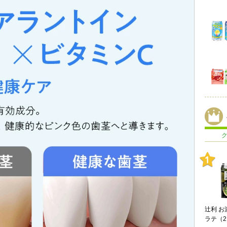
辻利 お
Cook 
ラテ（2
ブ 3…