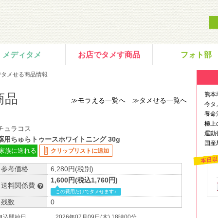
メディタメ
お店でタメす商品
フォト部
でタメせる商品情報
熊本
商品
≫モラえる一覧へ
≫タメせる一覧へ
今タ
養命
極上
チュラコス
運動
薬用ちゅらトゥースホワイトニング 30g
国産
家族に送れる
クリップリストに追加
参考価格
6,280円(税別)
1,600円(税込1,760円)
送料関係費
この費用だけでタメせます♪
残数
0
申込開始日
2026年07月09日(木) 18時00分