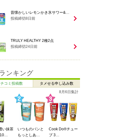
昔懐かしいレモンかき氷サワー&…
投稿締切
8
日前
TRULY HEALTHY 2種2点
投稿締切
24
日前
ランキング
クチコミ投稿数
タメせる申し込み数
7月27日 ～ 8月2日
8月6日集計
濃い抹茶
Do®チュー
いつものパンと
辻利 お濃い抹茶
Cook Do®チュー
enn you3種飲み
10…
もっとしあ…
ラテ（210…
ブ 3…
比…