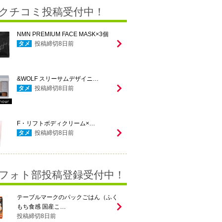
クチコミ投稿受付中！
NMN PREMIUM FACE MASK×3個
タメ
投稿締切
8
日前
&WOLF スリーサムデザイニ…
タメ
投稿締切
8
日前
F・リフトボディクリーム×…
タメ
投稿締切
8
日前
フォト部投稿登録受付中！
テーブルマークのパックごはん（ふく
もち食感 国産こ…
投稿締切
8
日前