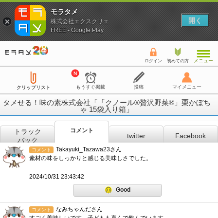
モラタメ
開く
株式会社エクスクリエ
FREE - Google Play
メニュー
ログイン
初めての方
もうすぐ掲載
投稿
マイメニュー
クリップリスト
タメせる！味の素株式会社「「クノール®贅沢野菜®」栗かぼち
ゃ 15袋入り箱」
コメント
トラック
twitter
Facebook
バック
Takayuki_Tazawa23さん
コメント
素材の味をしっかりと感じる美味しさでした。
2024/10/31 23:43:42
Good
なみちゃんださん
コメント