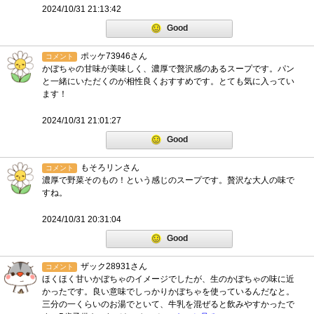
2024/10/31 21:13:42
Good
ポッケ73946さん
コメント
かぼちゃの甘味が美味しく、濃厚で贅沢感のあるスープです。パン
と一緒にいただくのが相性良くおすすめです。とても気に入ってい
ます！
2024/10/31 21:01:27
Good
もそろリンさん
コメント
濃厚で野菜そのもの！という感じのスープです。贅沢な大人の味で
すね。
2024/10/31 20:31:04
Good
ザック28931さん
コメント
ほくほく甘いかぼちゃのイメージでしたが、生のかぼちゃの味に近
かったです。良い意味でしっかりかぼちゃを使っているんだなと。
三分の一くらいのお湯でといて、牛乳を混ぜると飲みやすかったで