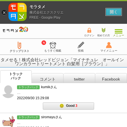
モラタメ
開く
株式会社エクスクリエ
FREE - Google Play
メニュー
ログイン
初めての方
もうすぐ掲載
投稿
マイメニュー
クリップリスト
タメせる！株式会社レッドビジョン「マイナチュレ オールイン
ワンカラートリートメント 白髪用［ブラウン］」
トラック
バック
コメント
twitter
Facebook
kumikさん
トラックバック
...
2022/09/30 15:29:08
Good
3
siromayuさん
トラックバック
...