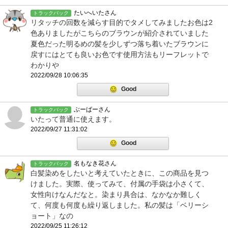
たいへいたさん
トラックバック
リタッチの回数を減らす目的でタメしてみましたお色は2
色ありましたがこちらのブラウンが紹介されていました
夏色だった明るめの髪を少しずつ落ち着いたブラウンに
戻すにはとても良いお色です使用方法もリーフレットで
わかりや
2022/09/28 10:06:35
Good
ぶーばーさん
トラックバック
いたって普通に使えます。
2022/09/27 11:31:02
Good
名もなき花さん
トラックバック
白髪染めをしたいと考えていたときに、この商品を見つ
けました。実際、使ってみて、付属の手袋は小さくて、
女性向けなんだなと。染まり具合は、なかなか難しく
て、何度も何度も繰り返しました。私の髪は「ベリーシ
ョート」なの
2022/09/25 11:26:12