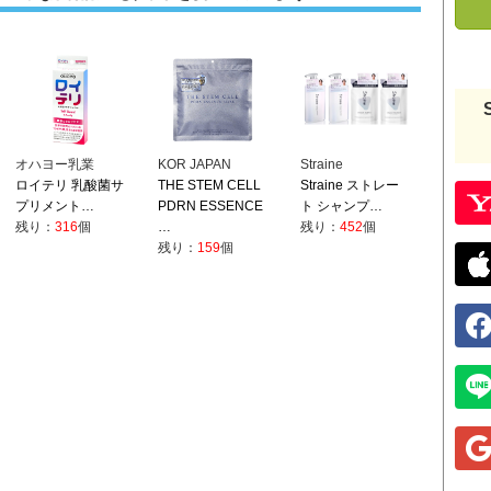
オハヨー乳業
KOR JAPAN
Straine
ロイテリ 乳酸菌サ
THE STEM CELL
Straine ストレー
プリメント…
PDRN ESSENCE
ト シャンプ…
残り：
316
個
…
残り：
452
個
残り：
159
個