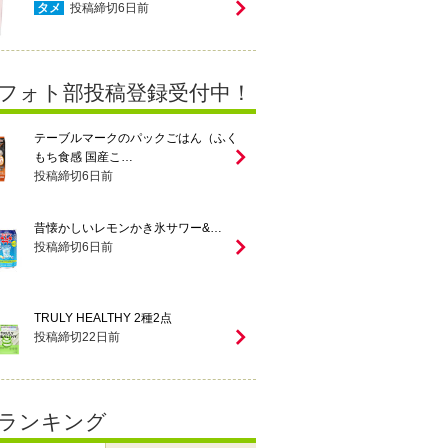
タメ
投稿締切
6
日前
フォト部投稿登録受付中！
テーブルマークのパックごはん（ふく
もち食感 国産こ…
投稿締切
6
日前
昔懐かしいレモンかき氷サワー&…
投稿締切
6
日前
TRULY HEALTHY 2種2点
投稿締切
22
日前
ランキング