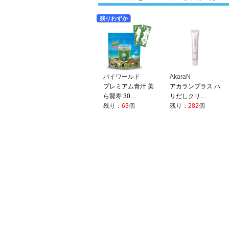
残りわずか
バイワールド
AkaraN
プレミアム青汁 美
アカランプラス ハ
ら賢寿 30…
リだしクリ…
残り：
63
個
残り：
282
個