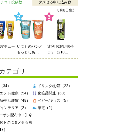
クチコミ投稿数
タメせる申し込み数
7月27日 ～ 8月2日
Do®チュー
辻利 お濃い抹茶
enn you3種飲み
ラテ（210…
比…
カテゴリ
（34）
ドリンク/お酒（22）
エット/健康（54）
化粧品関連（68）
品/生活雑貨（48）
ベビー/キッズ（5）
/インテリア（2）
家電（2）
ーポン配布中！】今
おトクにタメせる商
18）