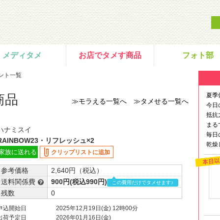
メディタメ
お店でタメす商品
フォト部
ント一覧
夏季
商品
≫モラえる一覧へ
≫タメせる一覧へ
今日
抵抗
まる
ハナミスイ
毎日
RAINBOW23・リフレッシュ×2
乾燥
家族に送れる
クリップリストに追加
参考価格
2,640円（税込）
送料関係費
900円(税込990円)
この費用だけでタメせます♪
残数
0
申込開始日
2025年12月19日(金) 12時00分
出荷予定日
2026年01月16日(金)